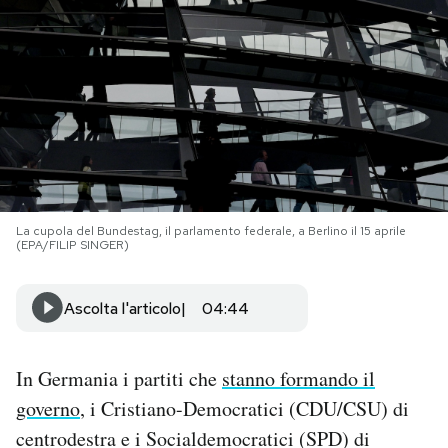
PODCAST
NEWSLETTER
I MIEI PREFERITI
La cupola del Bundestag, il parlamento federale, a Berlino il 15 aprile
SHOP
(EPA/FILIP SINGER)
CALENDARIO
Ascolta l'articolo
04:44
AREA PERSONALE
In Germania i partiti che
stanno formando il
governo
, i Cristiano-Democratici (CDU/CSU) di
Area Personale
centrodestra e i Socialdemocratici (SPD) di
Newsletter