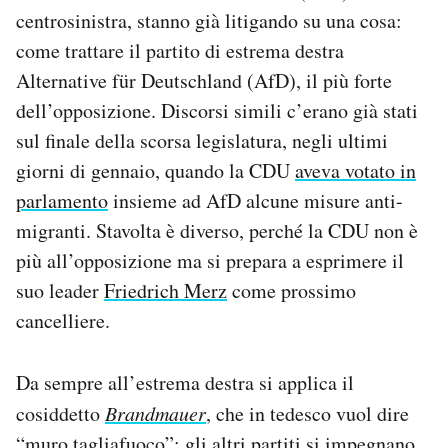
Notifiche mobile
centrosinistra, stanno già litigando su una cosa:
Regala il Post
come trattare il partito di estrema destra
Hai bisogno di aiuto?
Alternative für Deutschland (AfD), il più forte
Esci
dell’opposizione. Discorsi simili c’erano già stati
sul finale della scorsa legislatura, negli ultimi
giorni di gennaio, quando la CDU
aveva votato in
parlamento
insieme ad AfD alcune misure anti-
migranti. Stavolta è diverso, perché la CDU non è
più all’opposizione ma si prepara a esprimere il
suo leader
Friedrich Merz
come prossimo
cancelliere.
Da sempre all’estrema destra si applica il
cosiddetto
Brandmauer
, che in tedesco vuol dire
“muro tagliafuoco”: gli altri partiti si impegnano