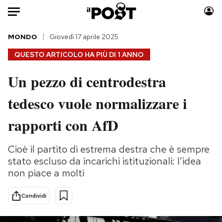
Auto
MONDO
Giovedì 17 aprile 2025
QUESTO ARTICOLO HA PIÙ DI
1 ANNO
HOME
Un pezzo di centrodestra
Italia
Moda
tedesco vuole normalizzare i
Mondo
Libri
Politica
Consumismi
rapporti con AfD
Tecnologia
Storie/Idee
Internet
Ok Boomer!
Cioè il partito di estrema destra che è sempre
Scienza
Media
stato escluso da incarichi istituzionali: l’idea
Cultura
Europa
non piace a molti
Economia
Altrecose
Condividi
Sport
Mondiali calcio 2026