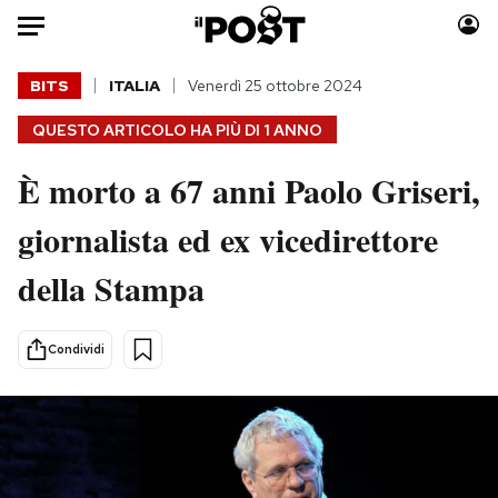
Auto
BITS
ITALIA
Venerdì 25 ottobre 2024
QUESTO ARTICOLO HA PIÙ DI
1 ANNO
HOME
È morto a 67 anni Paolo Griseri,
Italia
Moda
Mondo
Libri
giornalista ed ex vicedirettore
Politica
Consumismi
della Stampa
Tecnologia
Storie/Idee
Internet
Ok Boomer!
Scienza
Media
Condividi
Cultura
Europa
Economia
Altrecose
Sport
Mondiali calcio 2026