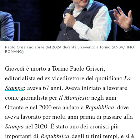
PODCAST
NEWSLETTER
Paolo Griseri ad aprile del 2024 durante un evento a Torino (ANSA/TINO
ROMANO)
I MIEI PREFERITI
Giovedì è morto a Torino Paolo Griseri,
SHOP
editorialista ed ex vicedirettore del quotidiano
La
Stampa
: aveva 67 anni. Aveva iniziato a lavorare
CALENDARIO
come giornalista per
Il Manifesto
negli anni
Ottanta e nel 2000 era andato a
Repubblica
, dove
aveva lavorato per molti anni prima di passare alla
AREA PERSONALE
Stampa
nel 2020. È stato uno dei cronisti più
Area Personale
importanti di
Repubblica
degli ultimi tempi, e si è
Newsletter