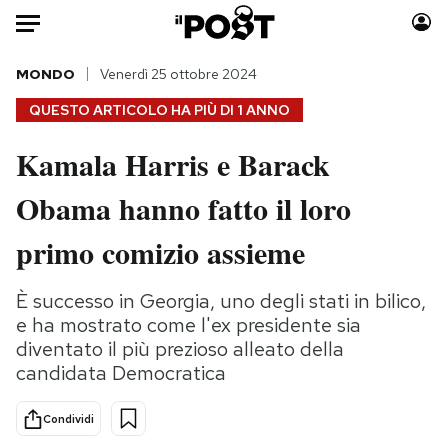
Auto
MONDO
Venerdì 25 ottobre 2024
QUESTO ARTICOLO HA PIÙ DI
1 ANNO
HOME
Kamala Harris e Barack
Italia
Moda
Obama hanno fatto il loro
Mondo
Libri
Politica
Consumismi
primo comizio assieme
Tecnologia
Storie/Idee
Internet
Ok Boomer!
È successo in Georgia, uno degli stati in bilico,
Scienza
Media
e ha mostrato come l'ex presidente sia
Cultura
Europa
diventato il più prezioso alleato della
candidata Democratica
Economia
Altrecose
Sport
Mondiali calcio 2026
Condividi