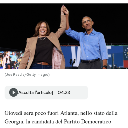
PODCAST
NEWSLETTER
I MIEI PREFERITI
SHOP
(Joe Raedle/Getty Images)
CALENDARIO
Ascolta l'articolo
04:23
AREA PERSONALE
Giovedì sera poco fuori Atlanta, nello stato della
Area Personale
Georgia, la candidata del Partito Democratico
Newsletter