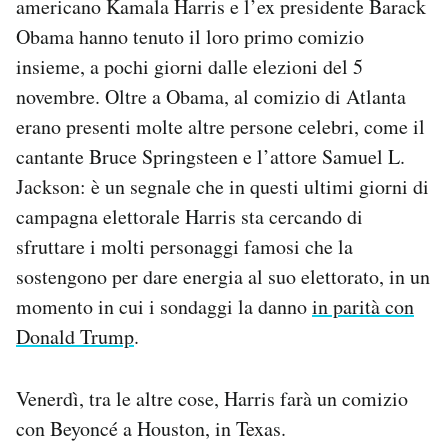
americano Kamala Harris e l’ex presidente Barack
Notifiche mobile
Obama hanno tenuto il loro primo comizio
Regala il Post
insieme, a pochi giorni dalle elezioni del 5
Hai bisogno di aiuto?
novembre. Oltre a Obama, al comizio di Atlanta
Esci
erano presenti molte altre persone celebri, come il
cantante Bruce Springsteen e l’attore Samuel L.
Jackson: è un segnale che in questi ultimi giorni di
campagna elettorale Harris sta cercando di
sfruttare i molti personaggi famosi che la
sostengono per dare energia al suo elettorato, in un
momento in cui i sondaggi la danno
in parità con
Donald Trump
.
Venerdì, tra le altre cose, Harris farà un comizio
con Beyoncé a Houston, in Texas.