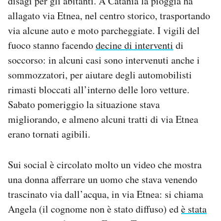
disagi per gli abitanti. A Catania la pioggia ha
Notifiche mobile
allagato via Etnea, nel centro storico, trasportando
Regala il Post
via alcune auto e moto parcheggiate. I vigili del
Hai bisogno di aiuto?
fuoco stanno facendo
decine di interventi
di
Esci
soccorso: in alcuni casi sono intervenuti anche i
sommozzatori, per aiutare degli automobilisti
rimasti bloccati all’interno delle loro vetture.
Sabato pomeriggio la situazione stava
migliorando, e almeno alcuni tratti di via Etnea
erano tornati agibili.
Sui social è circolato molto un video che mostra
una donna afferrare un uomo che stava venendo
trascinato via dall’acqua, in via Etnea: si chiama
Angela (il cognome non è stato diffuso) ed
è stata