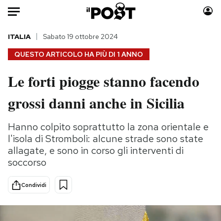
Auto
ITALIA
Sabato 19 ottobre 2024
QUESTO ARTICOLO HA PIÙ DI
1 ANNO
HOME
Le forti piogge stanno facendo
Italia
Moda
grossi danni anche in Sicilia
Mondo
Libri
Politica
Consumismi
Hanno colpito soprattutto la zona orientale e
Tecnologia
Storie/Idee
l'isola di Stromboli: alcune strade sono state
Internet
Ok Boomer!
allagate, e sono in corso gli interventi di
Scienza
Media
soccorso
Cultura
Europa
Economia
Altrecose
Condividi
Sport
Mondiali calcio 2026