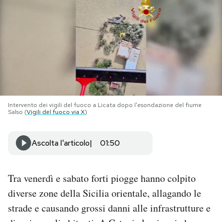
PODCAST
NEWSLETTER
I MIEI PREFERITI
Intervento dei vigili del fuoco a Licata dopo l'esondazione del fiume
Salso (
Vigili del fuoco via X
)
SHOP
Ascolta l'articolo
01:50
CALENDARIO
Tra venerdì e sabato forti piogge hanno colpito
AREA PERSONALE
diverse zone della Sicilia orientale, allagando le
Area Personale
strade e causando grossi danni alle infrastrutture e
Newsletter