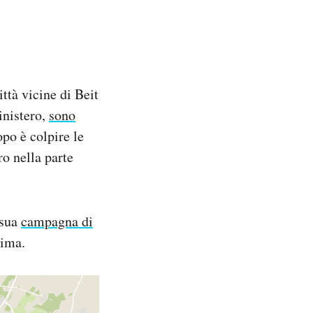
città vicine di Beit
inistero,
sono
po è colpire le
ro nella parte
 sua
campagna di
sima.