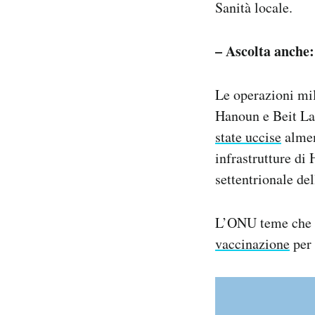
Sanità locale.
– Ascolta anche:
Le operazioni mil
Hanoun e Beit Lah
state uccise
almen
infrastrutture di
settentrionale del
L’ONU teme che g
vaccinazione
per 