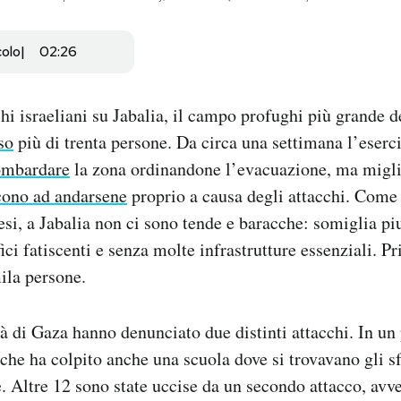
colo
02:26
hi israeliani su Jabalia, il campo profughi più grande de
so
più di trenta persone. Da circa una settimana l’eserc
ombardare
la zona ordinandone l’evacuazione, ma migli
cono ad andarsene
proprio a causa degli attacchi. Come 
esi, a Jabalia non ci sono tende e baracche: somiglia piu
ici fatiscenti e senza molte infrastrutture essenziali. P
ila persone.
tà di Gaza hanno denunciato due distinti attacchi. In un
e ha colpito anche una scuola dove si trovavano gli sfo
. Altre 12 sono state uccise da un secondo attacco, avve