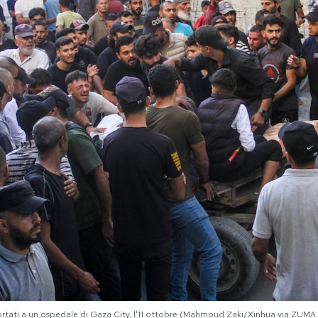
portati a un ospedale di Gaza City, l'11 ottobre (Mahmoud Zaki/Xinhua via ZUMA 