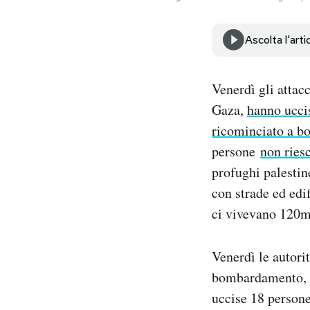
Notifiche mobile
Regala il Post
Ascolta l'arti
Hai bisogno di aiuto?
Esci
Venerdì gli attacc
Gaza,
hanno ucci
ricominciato a b
persone
non ries
profughi palestin
con strade ed edif
ci vivevano 120m
Venerdì le autori
bombardamento, ch
uccise 18 persone