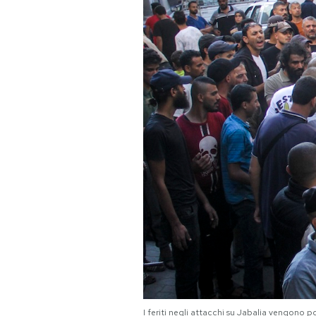
PODCAST
NEWSLETTER
I MIEI PREFERITI
SHOP
CALENDARIO
AREA PERSONALE
Area Personale
Newsletter
I feriti negli attacchi su Jabalia vengono 