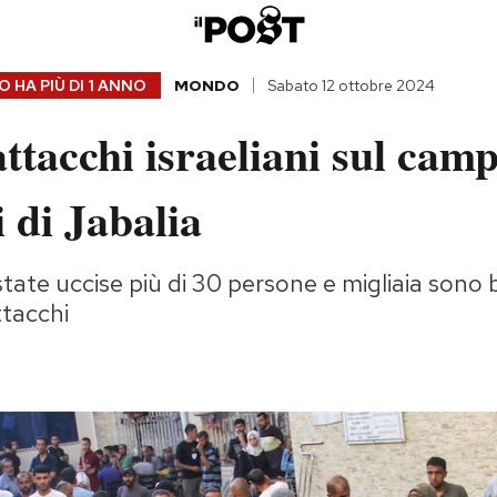
 HA PIÙ DI
1 ANNO
MONDO
Sabato 12 ottobre 2024
attacchi israeliani sul cam
 di Jabalia
tate uccise più di 30 persone e migliaia sono 
ttacchi