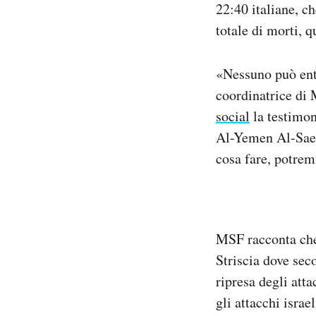
22:40 italiane, c
totale di morti, q
«Nessuno può entra
coordinatrice di
social
la testimon
Al-Yemen Al-Saee
cosa fare, potre
MSF racconta che 
Striscia dove s
ripresa degli att
gli attacchi israe