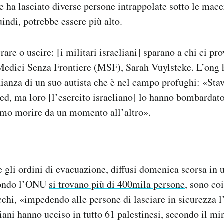
he ha lasciato diverse persone intrappolate sotto le mace
uindi, potrebbe essere più alto.
re o uscire: [i militari israeliani] sparano a chi ci pro
 Medici Senza Frontiere (MSF), Sarah Vuylsteke. L’ong 
ianza di un suo autista che è nel campo profughi: «Sta
d, ma loro [l’esercito israeliano] lo hanno bombarda
mmo morire da un momento all’altro».
gli ordini di evacuazione, diffusi domenica scorsa in 
econdo l’ONU
si trovano più di 400mila persone
, sono coi
acchi, «impedendo alle persone di lasciare in sicurezza 
liani hanno ucciso in tutto 61 palestinesi, secondo il mi