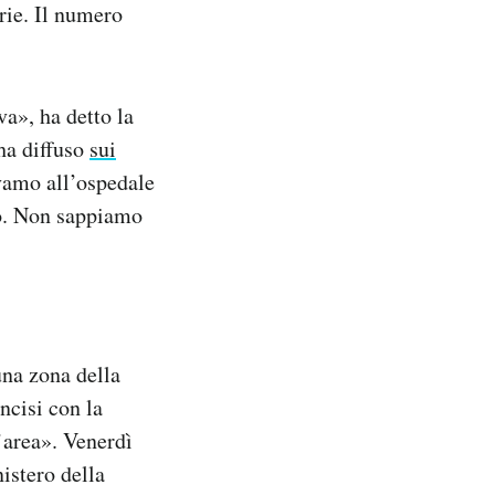
rie. Il numero
va», ha detto la
ha diffuso
sui
vamo all’ospedale
to. Non sappiamo
una zona della
ncisi con la
l’area». Venerdì
nistero della