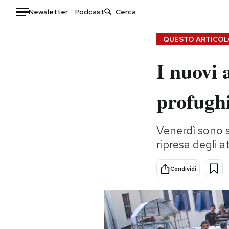
Newsletter
Podcast
Auto
QUESTO ARTICOLO
I nuovi 
HOME
Italia
Moda
profughi
Mondo
Libri
Politica
Consumismi
Venerdì sono s
Tecnologia
Storie/Idee
ripresa degli a
Internet
Ok Boomer!
Scienza
Media
Condividi
Cultura
Europa
Economia
Altrecose
Sport
Mondiali calcio 2026