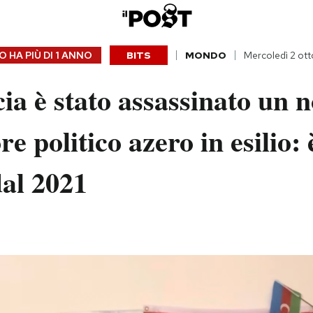
 HA PIÙ DI
1 ANNO
BITS
MONDO
Mercoledì 2 ot
ia è stato assassinato un n
e politico azero in esilio: è
dal 2021