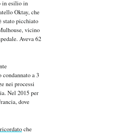
in esilio in
ratello Oktay, che
 stato picchiato
Mulhouse, vicino
spedale. Aveva 62
nte
to condannato a 3
ze nei processi
tia. Nel 2015 per
 Francia, dove
 ricordato
che