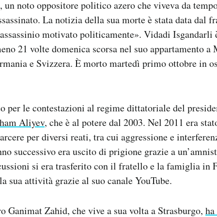
, un noto oppositore politico azero che viveva da tempo 
ssassinato. La notizia della sua morte è stata data dal f
assassinio motivato politicamente». Vidadi Isgandarli è
lmeno 21 volte domenica scorsa nel suo appartamento a 
ermania e Svizzera. È morto martedì primo ottobre in o
o per le contestazioni al regime dittatoriale del preside
lham Aliyev
, che è al potere dal 2003. Nel 2011 era sta
rcere per diversi reati, tra cui aggressione e interferen
anno successivo era uscito di prigione grazie a un’amnis
cussioni si era trasferito con il fratello e la famiglia in
la sua attività grazie al suo canale YouTube.
ero Ganimat Zahid, che vive a sua volta a Strasburgo,
ha