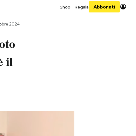
Abbonati
Shop
Regala
tobre 2024
oto
 il