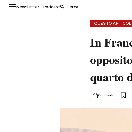
Newsletter
Podcast
Auto
QUESTO ARTICOLO
HOME
In Franc
Italia
Moda
oppositor
Mondo
Libri
Politica
Consumismi
quarto 
Tecnologia
Storie/Idee
Internet
Ok Boomer!
Scienza
Media
Condividi
Cultura
Europa
Economia
Altrecose
Sport
Mondiali calcio 2026