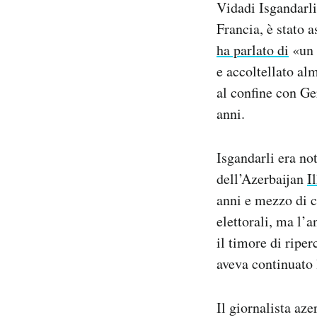
Vidadi Isgandarli
Notifiche mobile
Francia, è stato a
Regala il Post
ha parlato di
«un 
Hai bisogno di aiuto?
Esci
e accoltellato a
al confine con G
anni.
Isgandarli era not
dell’Azerbaijan
I
anni e mezzo di ca
elettorali, ma l’
il timore di riper
aveva continuato 
Il giornalista az