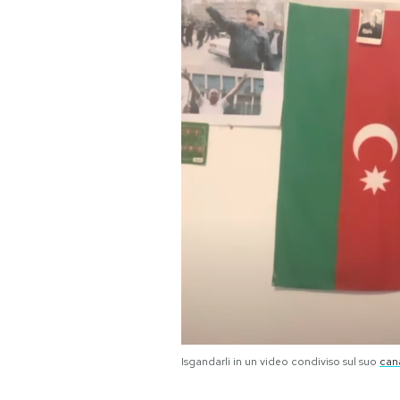
PODCAST
NEWSLETTER
I MIEI PREFERITI
SHOP
CALENDARIO
AREA PERSONALE
Isgandarli in un video condiviso sul suo
can
Area Personale
Newsletter