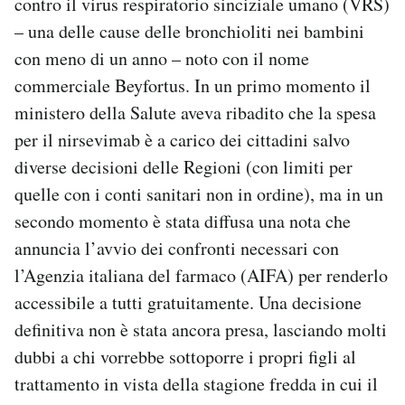
contro il virus respiratorio sinciziale umano (VRS)
Notifiche mobile
– una delle cause delle bronchioliti nei bambini
Regala il Post
con meno di un anno – noto con il nome
Hai bisogno di aiuto?
commerciale Beyfortus. In un primo momento il
Esci
ministero della Salute aveva ribadito che la spesa
per il nirsevimab è a carico dei cittadini salvo
diverse decisioni delle Regioni (con limiti per
quelle con i conti sanitari non in ordine), ma in un
secondo momento è stata diffusa una nota che
annuncia l’avvio dei confronti necessari con
l’Agenzia italiana del farmaco (AIFA) per renderlo
accessibile a tutti gratuitamente. Una decisione
definitiva non è stata ancora presa, lasciando molti
dubbi a chi vorrebbe sottoporre i propri figli al
trattamento in vista della stagione fredda in cui il