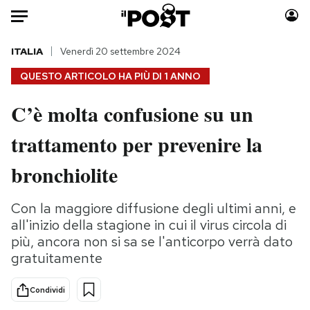
Auto
ITALIA
Venerdì 20 settembre 2024
QUESTO ARTICOLO HA PIÙ DI
1 ANNO
HOME
C’è molta confusione su un
Italia
Moda
trattamento per prevenire la
Mondo
Libri
Politica
Consumismi
bronchiolite
Tecnologia
Storie/Idee
Internet
Ok Boomer!
Con la maggiore diffusione degli ultimi anni, e
Scienza
Media
all'inizio della stagione in cui il virus circola di
Cultura
Europa
più, ancora non si sa se l'anticorpo verrà dato
gratuitamente
Economia
Altrecose
Sport
Mondiali calcio 2026
Condividi