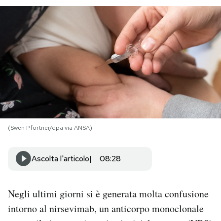
PODCAST
NEWSLETTER
I MIEI PREFERITI
SHOP
(Swen Pfortner/dpa via ANSA)
CALENDARIO
Ascolta l'articolo
08:28
AREA PERSONALE
Negli ultimi giorni si è generata molta confusione
Area Personale
intorno al nirsevimab, un anticorpo monoclonale
Newsletter