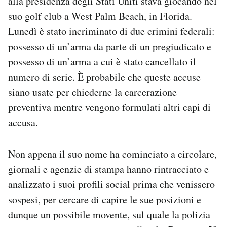
alla presidenza degli Stati Uniti stava giocando nel
Notifiche mobile
suo golf club a West Palm Beach, in Florida.
Regala il Post
Lunedì è stato incriminato di due crimini federali:
Hai bisogno di aiuto?
possesso di un’arma da parte di un pregiudicato e
Esci
possesso di un’arma a cui è stato cancellato il
numero di serie. È probabile che queste accuse
siano usate per chiederne la carcerazione
preventiva mentre vengono formulati altri capi di
accusa.
Non appena il suo nome ha cominciato a circolare,
giornali e agenzie di stampa hanno rintracciato e
analizzato i suoi profili social prima che venissero
sospesi, per cercare di capire le sue posizioni e
dunque un possibile movente, sul quale la polizia