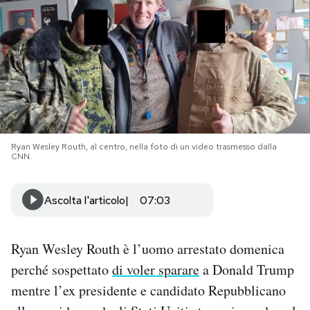
PODCAST
NEWSLETTER
I MIEI PREFERITI
Ryan Wesley Routh, al centro, nella foto di un video trasmesso dalla
CNN.
SHOP
Ascolta l'articolo
07:03
CALENDARIO
Ryan Wesley Routh è l’uomo arrestato domenica
AREA PERSONALE
perché sospettato
di voler sparare
a Donald Trump
Area Personale
mentre l’ex presidente e candidato Repubblicano
Newsletter