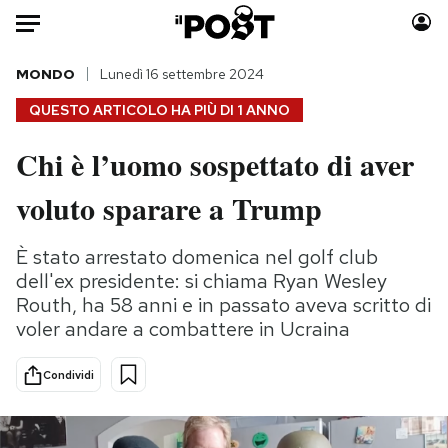
Auto
MONDO
Lunedì 16 settembre 2024
QUESTO ARTICOLO HA PIÙ DI
1 ANNO
HOME
Chi è l’uomo sospettato di aver
Italia
Moda
voluto sparare a Trump
Mondo
Libri
Politica
Consumismi
È stato arrestato domenica nel golf club
Tecnologia
Storie/Idee
dell'ex presidente: si chiama Ryan Wesley
Internet
Ok Boomer!
Routh, ha 58 anni e in passato aveva scritto di
Scienza
Media
voler andare a combattere in Ucraina
Cultura
Europa
Economia
Altrecose
Condividi
Sport
Mondiali calcio 2026