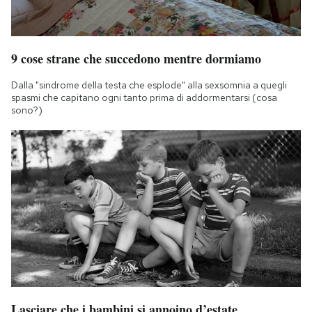
9 cose strane che succedono mentre dormiamo
Dalla "sindrome della testa che esplode" alla sexsomnia a quegli
spasmi che capitano ogni tanto prima di addormentarsi (cosa
sono?)
Lasciare che i bambini si annoino d’estate