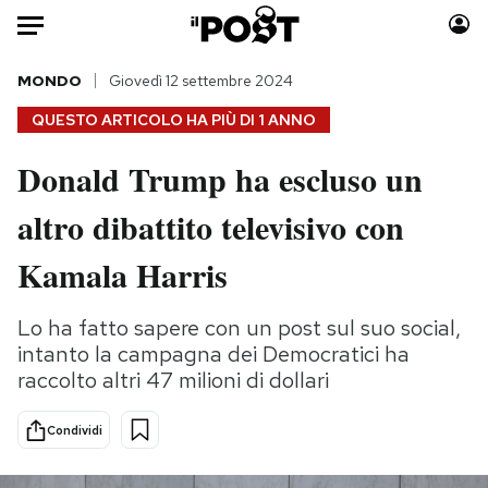
Auto
MONDO
Giovedì 12 settembre 2024
QUESTO ARTICOLO HA PIÙ DI
1 ANNO
HOME
Donald Trump ha escluso un
Italia
Moda
altro dibattito televisivo con
Mondo
Libri
Politica
Consumismi
Kamala Harris
Tecnologia
Storie/Idee
Internet
Ok Boomer!
Lo ha fatto sapere con un post sul suo social,
Scienza
Media
intanto la campagna dei Democratici ha
Cultura
Europa
raccolto altri 47 milioni di dollari
Economia
Altrecose
Condividi
Sport
Mondiali calcio 2026