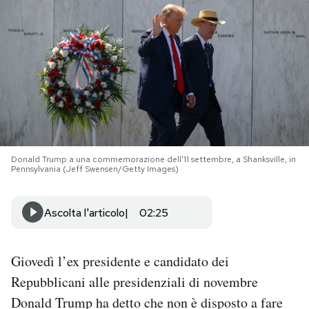
PODCAST
NEWSLETTER
I MIEI PREFERITI
Donald Trump a una commemorazione dell'11 settembre, a Shanksville, in
SHOP
Pennsylvania (Jeff Swensen/Getty Images)
CALENDARIO
Ascolta l'articolo
02:25
AREA PERSONALE
Giovedì l’ex presidente e candidato dei
Repubblicani alle presidenziali di novembre
Area Personale
Donald Trump ha detto che non è disposto a fare
Newsletter