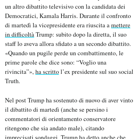
Notifiche mobile
un altro dibattito televisivo con la candidata dei
Regala il Post
Democratici, Kamala Harris. Durante il confronto
Hai bisogno di aiuto?
di martedì la vicepresidente era riuscita a
mettere
Esci
in difficoltà
Trump: subito dopo la diretta, il suo
staff lo aveva allora sfidato a un secondo dibattito.
«Quando un pugile perde un combattimento, le
prime parole che dice sono: “Voglio una
rivincita”»,
ha scritto
l’ex presidente sul suo social
Truth.
Nel post Trump ha sostenuto di nuovo di aver vinto
il dibattito di martedì (anche se persino i
commentatori di orientamento conservatore
ritengono che sia andato male), citando
imprecisati sondaggi. Trump ha detto anche che