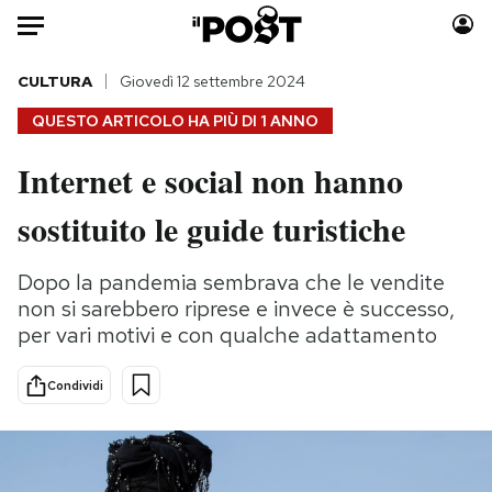
Auto
CULTURA
Giovedì 12 settembre 2024
QUESTO ARTICOLO HA PIÙ DI
1 ANNO
HOME
Internet e social non hanno
Italia
Moda
sostituito le guide turistiche
Mondo
Libri
Politica
Consumismi
Dopo la pandemia sembrava che le vendite
Tecnologia
Storie/Idee
non si sarebbero riprese e invece è successo,
Internet
Ok Boomer!
per vari motivi e con qualche adattamento
Scienza
Media
Cultura
Europa
Condividi
Economia
Altrecose
Sport
Mondiali calcio 2026