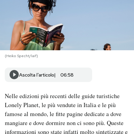
PODCAST
NEWSLETTER
I MIEI PREFERITI
(Heiko Specht/laif)
SHOP
Ascolta l'articolo
06:58
CALENDARIO
Nelle edizioni più recenti delle guide turistiche
Lonely Planet, le più vendute in Italia e le più
AREA PERSONALE
famose al mondo, le fitte pagine dedicate a dove
mangiare e dove dormire non ci sono più. Queste
Area Personale
informazioni sono state infatti molto sintetizzate e
Newsletter