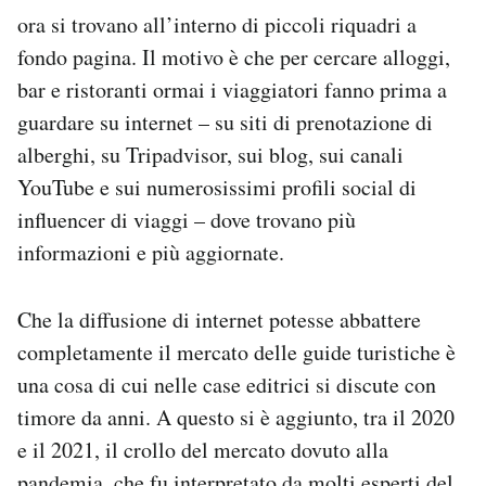
Notifiche mobile
ora si trovano all’interno di piccoli riquadri a
Regala il Post
fondo pagina. Il motivo è che per cercare alloggi,
Hai bisogno di aiuto?
bar e ristoranti ormai i viaggiatori fanno prima a
Esci
guardare su internet – su siti di prenotazione di
alberghi, su Tripadvisor, sui blog, sui canali
YouTube e sui numerosissimi profili social di
influencer di viaggi – dove trovano più
informazioni e più aggiornate.
Che la diffusione di internet potesse abbattere
completamente il mercato delle guide turistiche è
una cosa di cui nelle case editrici si discute con
timore da anni. A questo si è aggiunto, tra il 2020
e il 2021, il crollo del mercato dovuto alla
pandemia, che fu interpretato da molti esperti del