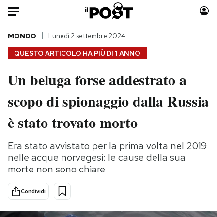
Auto
MONDO
Lunedì 2 settembre 2024
QUESTO ARTICOLO HA PIÙ DI
1 ANNO
HOME
Un beluga forse addestrato a
Italia
Moda
scopo di spionaggio dalla Russia
Mondo
Libri
Politica
Consumismi
è stato trovato morto
Tecnologia
Storie/Idee
Internet
Ok Boomer!
Era stato avvistato per la prima volta nel 2019
Scienza
Media
nelle acque norvegesi: le cause della sua
Cultura
Europa
morte non sono chiare
Economia
Altrecose
Condividi
Sport
Mondiali calcio 2026