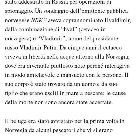
stato addestrato in Russia per operazioni di
Notifiche mobile
spionaggio. Un sondaggio dell’emittente pubblica
Regala il Post
norvegese
NRK
l’aveva soprannominato Hvaldimir,
Hai bisogno di aiuto?
dalla combinazione di “hval” (cetaceo in
Esci
norvegese) e “Vladimir”, nome del presidente
russo Vladimir Putin. Da cinque anni il cetaceo
viveva in libertà nelle acque attorno alla Norvegia,
dove era diventato piuttosto noto perché interagiva
in modo amichevole e mansueto con le persone. Il
suo corpo è stato trovato da un uomo e da suo
figlio che erano usciti in mare a pescare: le cause
della morte non sono ancora state accertate.
Il beluga era stato avvistato per la prima volta in
Norvegia da alcuni pescatori che vi si erano