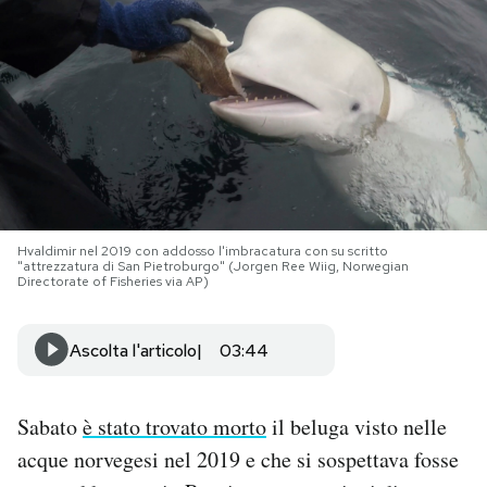
PODCAST
NEWSLETTER
I MIEI PREFERITI
Hvaldimir nel 2019 con addosso l'imbracatura con su scritto
SHOP
"attrezzatura di San Pietroburgo" (Jorgen Ree Wiig, Norwegian
Directorate of Fisheries via AP)
CALENDARIO
Ascolta l'articolo
03:44
AREA PERSONALE
Sabato
è stato trovato morto
il beluga visto nelle
Area Personale
acque norvegesi nel 2019 e che si sospettava fosse
Newsletter