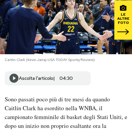
PODCAST
LE
ALTRE
FOTO
NEWSLETTER
I MIEI PREFERITI
Caitlin Clark (Kevin Jairaj-USA TODAY Sports/Reuters)
SHOP
Ascolta l'articolo
04:30
CALENDARIO
Sono passati poco più di tre mesi da quando
Caitlin Clark ha esordito nella WNBA, il
AREA PERSONALE
campionato femminile di basket degli Stati Uniti, e
Area Personale
dopo un inizio non proprio esaltante ora la
Newsletter