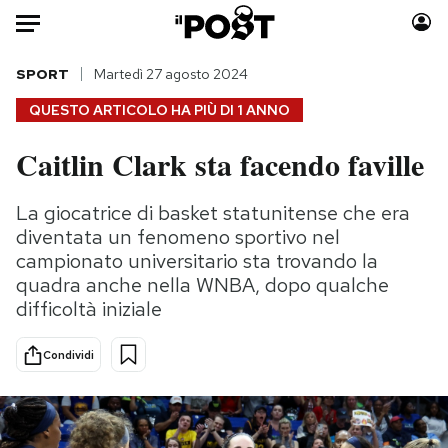
Auto
SPORT
Martedì 27 agosto 2024
QUESTO ARTICOLO HA PIÙ DI
1 ANNO
HOME
Caitlin Clark sta facendo faville
Italia
Moda
Mondo
Libri
La giocatrice di basket statunitense che era
Politica
Consumismi
diventata un fenomeno sportivo nel
Tecnologia
Storie/Idee
campionato universitario sta trovando la
quadra anche nella WNBA, dopo qualche
Internet
Ok Boomer!
difficoltà iniziale
Scienza
Media
Cultura
Europa
Condividi
Economia
Altrecose
Sport
Mondiali calcio 2026