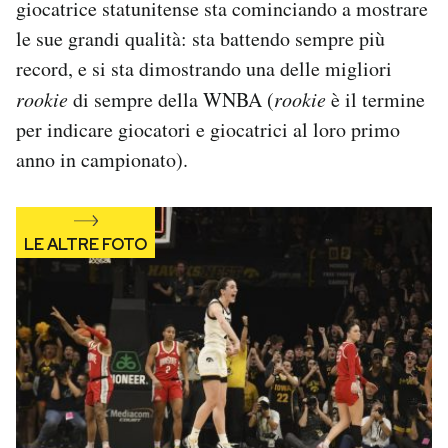
giocatrice statunitense sta cominciando a mostrare
Notifiche mobile
le sue grandi qualità: sta battendo sempre più
Regala il Post
record, e si sta dimostrando una delle migliori
Hai bisogno di aiuto?
Esci
rookie
di sempre della WNBA (
rookie
è il termine
per indicare giocatori e giocatrici al loro primo
anno in campionato).