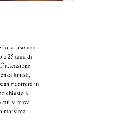
ello scorso anno
 a 25 anni di
ll’attenzione
tenza lunedì,
aan ricorrerà in
no chiesto al
 cui si trova
 la massima