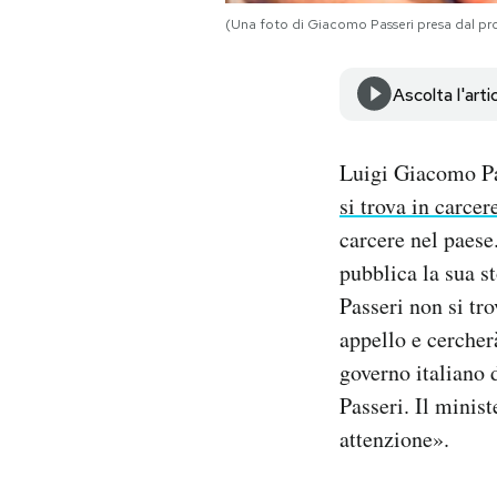
Notifiche mobile
(Una foto di Giacomo Passeri presa dal pro
Regala il Post
Hai bisogno di aiuto?
Ascolta l'arti
Esci
Luigi Giacomo Pas
si trova in carcer
carcere nel paese.
pubblica la sua s
Passeri non si tr
appello e cercherà
governo italiano d
Passeri. Il minis
attenzione».