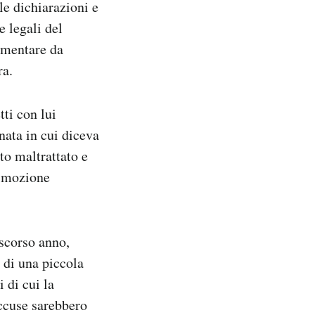
lle dichiarazioni e
e legali del
amentare da
ra.
tti con lui
nata in cui diceva
ato maltrattato e
rimozione
 scorso anno,
 di una piccola
 di cui la
accuse sarebbero