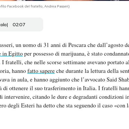
filo Facebook del fratello, Andrea Passeri)
colo
02:07
seri, un uomo di 31 anni di Pescara che dall’agosto d
e in Egitto
per possesso di marijuana, è stato condannato
 I fratelli, che nelle scorse settimane avevano portato a
toria, hanno
fatto sapere
che durante la lettura della sen
ovava in aula, e hanno aggiunto che l’avvocato Said Shab
 di ottenere il suo trasferimento in Italia. I fratelli han
i intervenire, citando le dure e degradanti condizioni in
tero degli Esteri ha detto che sta seguendo il caso «con