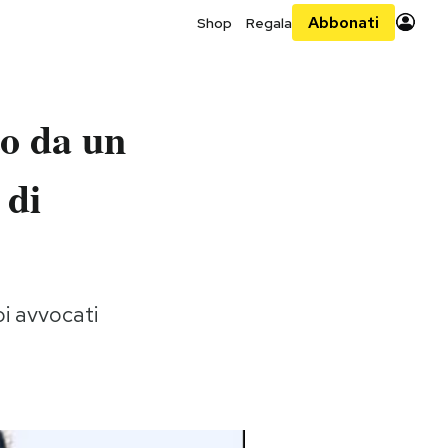
Abbonati
Shop
Regala
to da un
 di
i avvocati