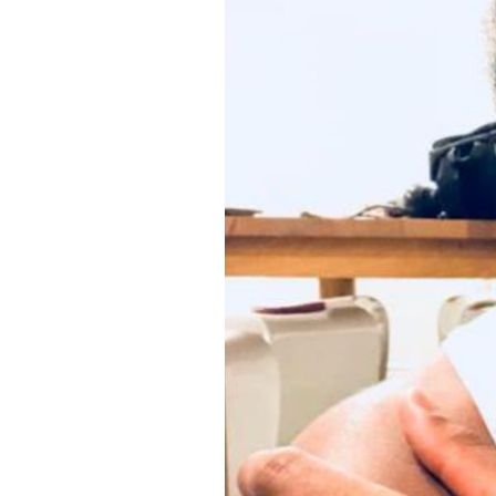
PODCAST
NEWSLETTER
I MIEI PREFERITI
SHOP
CALENDARIO
AREA PERSONALE
Area Personale
Newsletter