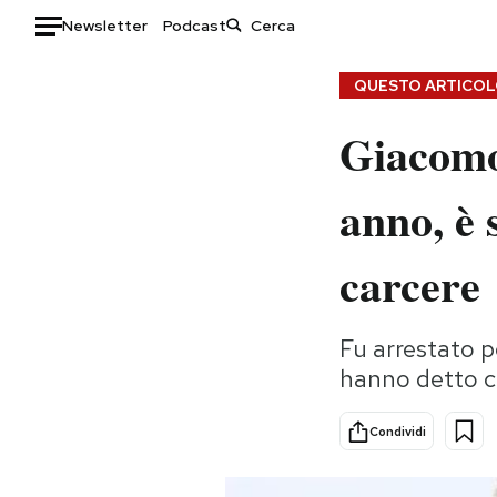
Newsletter
Podcast
Auto
QUESTO ARTICOLO
Giacomo 
HOME
Italia
Moda
anno, è 
Mondo
Libri
Politica
Consumismi
carcere
Tecnologia
Storie/Idee
Internet
Ok Boomer!
Fu arrestato p
Scienza
Media
hanno detto c
Cultura
Europa
Economia
Altrecose
Condividi
Sport
Mondiali calcio 2026