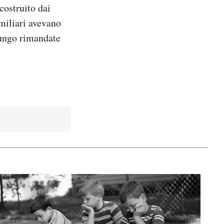
costruito dai
amiliari avevano
lungo rimandate