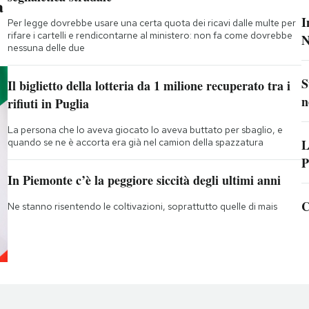
a
I
Per legge dovrebbe usare una certa quota dei ricavi dalle multe per
rifare i cartelli e rendicontarne al ministero: non fa come dovrebbe
N
nessuna delle due
S
Il biglietto della lotteria da 1 milione recuperato tra i
n
rifiuti in Puglia
La persona che lo aveva giocato lo aveva buttato per sbaglio, e
quando se ne è accorta era già nel camion della spazzatura
L
P
In Piemonte c’è la peggiore siccità degli ultimi anni
C
Ne stanno risentendo le coltivazioni, soprattutto quelle di mais