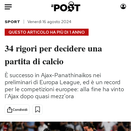
Auto
SPORT
Venerdì 16 agosto 2024
QUESTO ARTICOLO HA PIÙ DI
1 ANNO
HOME
34 rigori per decidere una
Italia
Moda
partita di calcio
Mondo
Libri
Politica
Consumismi
È successo in Ajax-Panathinaikos nei
Tecnologia
Storie/Idee
preliminari di Europa League, ed è un record
Internet
Ok Boomer!
per le competizioni europee: alla fine ha vinto
Scienza
Media
l'Ajax dopo quasi mezz'ora
Cultura
Europa
Economia
Altrecose
Condividi
Sport
Mondiali calcio 2026