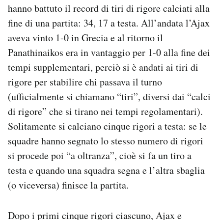
hanno battuto il record di tiri di rigore calciati alla
Notifiche mobile
Regala il Post
fine di una partita: 34, 17 a testa. All’andata l’Ajax
Hai bisogno di aiuto?
aveva vinto 1-0 in Grecia e al ritorno il
Esci
Panathinaikos era in vantaggio per 1-0 alla fine dei
tempi supplementari, perciò si è andati ai tiri di
rigore per stabilire chi passava il turno
(ufficialmente si chiamano “tiri”, diversi dai “calci
di rigore” che si tirano nei tempi regolamentari).
Solitamente si calciano cinque rigori a testa: se le
squadre hanno segnato lo stesso numero di rigori
si procede poi “a oltranza”, cioè si fa un tiro a
testa e quando una squadra segna e l’altra sbaglia
(o viceversa) finisce la partita.
Dopo i primi cinque rigori ciascuno, Ajax e