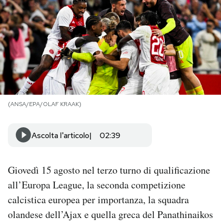
PODCAST
NEWSLETTER
I MIEI PREFERITI
(ANSA/EPA/OLAF KRAAK)
SHOP
Ascolta l'articolo
02:39
CALENDARIO
Giovedì 15 agosto nel terzo turno di qualificazione
AREA PERSONALE
all’Europa League, la seconda competizione
calcistica europea per importanza, la squadra
Area Personale
olandese dell’Ajax e quella greca del Panathinaikos
Newsletter