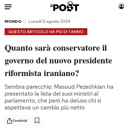
Auto
MONDO
Lunedì 12 agosto 2024
QUESTO ARTICOLO HA PIÙ DI
1 ANNO
HOME
Quanto sarà conservatore il
Italia
Moda
governo del nuovo presidente
Mondo
Libri
Politica
Consumismi
riformista iraniano?
Tecnologia
Storie/Idee
Internet
Ok Boomer!
Sembra parecchio: Masoud Pezeshkian ha
Scienza
Media
presentato la lista dei suoi ministri al
Cultura
Europa
parlamento, che però ha deluso chi si
aspettava un cambio più netto
Economia
Altrecose
Sport
Mondiali calcio 2026
Condividi