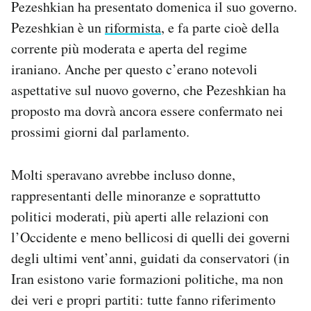
Pezeshkian ha presentato domenica il suo governo.
Notifiche mobile
Pezeshkian è un
riformista
, e fa parte cioè della
Regala il Post
corrente più moderata e aperta del regime
Hai bisogno di aiuto?
Esci
iraniano. Anche per questo c’erano notevoli
aspettative sul nuovo governo, che Pezeshkian ha
proposto ma dovrà ancora essere confermato nei
prossimi giorni dal parlamento.
Molti speravano avrebbe incluso donne,
rappresentanti delle minoranze e soprattutto
politici moderati, più aperti alle relazioni con
l’Occidente e meno bellicosi di quelli dei governi
degli ultimi vent’anni, guidati da conservatori (in
Iran esistono varie formazioni politiche, ma non
dei veri e propri partiti: tutte fanno riferimento