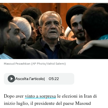
PODCAST
NEWSLETTER
I MIEI PREFERITI
SHOP
Masoud Pezashkian (AP Photo/Vahid Salemi)
CALENDARIO
Ascolta l'articolo
05:22
AREA PERSONALE
Dopo aver
vinto a sorpresa
le elezioni in Iran di
Area Personale
inizio luglio, il presidente del paese Masoud
Newsletter