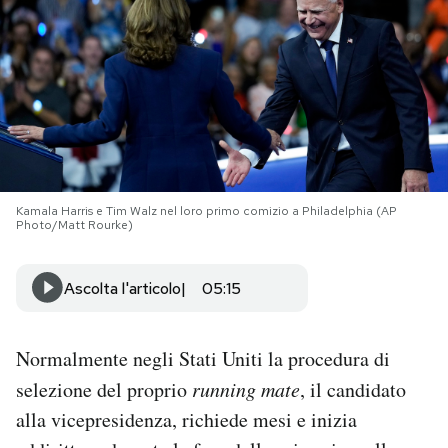
PODCAST
NEWSLETTER
I MIEI PREFERITI
Kamala Harris e Tim Walz nel loro primo comizio a Philadelphia (AP
Photo/Matt Rourke)
SHOP
Ascolta l'articolo
05:15
CALENDARIO
Normalmente negli Stati Uniti la procedura di
AREA PERSONALE
selezione del proprio
running mate
, il candidato
Area Personale
alla vicepresidenza, richiede mesi e inizia
Newsletter