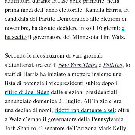
addirittura durante la fase delle primarie, nella
Notifiche mobile
prima metà dell’anno elettorale. Kamala Harris, la
Regala il Post
candidata del Partito Democratico alle elezioni di
Hai bisogno di aiuto?
novembre, ha dovuto decidere in soli 16 giorni:
e
Esci
ha scelto
il governatore del Minnesota Tim Walz.
Secondo le ricostruzioni di vari giornali
statunitensi, tra cui il
New York Times
e
Politico
, lo
staff di Harris ha iniziato a mettere insieme una
lista di potenziali vicepresidenti subito dopo il
ritiro di Joe Biden
dalle elezioni presidenziali,
annunciato domenica 21 luglio. All’inizio c’era
una decina di nomi,
ridotti rapidamente a sei
: oltre
a Walz c’erano il governatore della Pennsylvania
Josh Shapiro, il senatore dell’Arizona Mark Kelly,