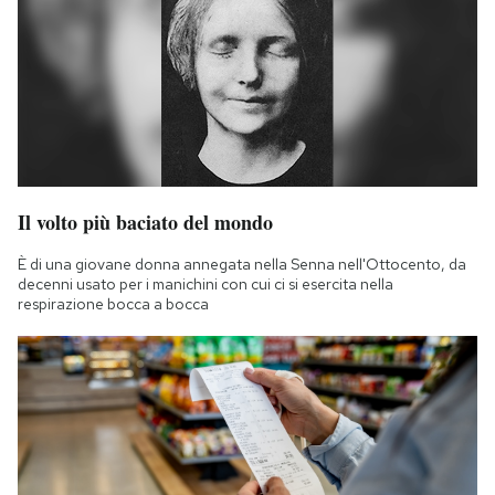
Il volto più baciato del mondo
È di una giovane donna annegata nella Senna nell'Ottocento, da
decenni usato per i manichini con cui ci si esercita nella
respirazione bocca a bocca