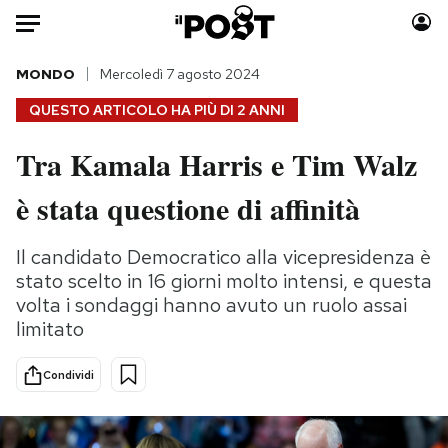
Auto
MONDO
Mercoledì 7 agosto 2024
QUESTO ARTICOLO HA PIÙ DI
2 ANNI
HOME
Tra Kamala Harris e Tim Walz
Italia
Moda
è stata questione di affinità
Mondo
Libri
Politica
Consumismi
Il candidato Democratico alla vicepresidenza è
Tecnologia
Storie/Idee
stato scelto in 16 giorni molto intensi, e questa
Internet
Ok Boomer!
volta i sondaggi hanno avuto un ruolo assai
Scienza
Media
limitato
Cultura
Europa
Economia
Altrecose
Condividi
Sport
Mondiali calcio 2026