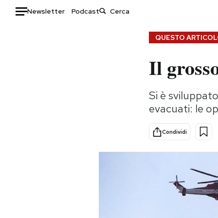
Newsletter
Podcast
Auto
QUESTO ARTICOLO
Il gros
HOME
Italia
Moda
Si è sviluppato
Mondo
Libri
evacuati: le o
Politica
Consumismi
Tecnologia
Storie/Idee
Condividi
Internet
Ok Boomer!
Scienza
Media
Cultura
Europa
Economia
Altrecose
Sport
Mondiali calcio 2026