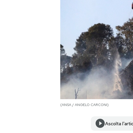
PODCAST
NEWSLETTER
I MIEI PREFERITI
SHOP
CALENDARIO
(ANSA / ANGELO CARCONI)
AREA PERSONALE
Area Personale
Ascolta l'arti
Newsletter