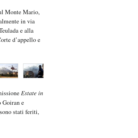
sul Monte Mario,
almente in via
Teulada e alla
 Corte d’appello e
smissione
Estate in
o Goiran e
ono stati feriti,