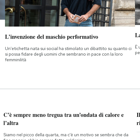
La
L’invenzione del maschio performativo
È 
Un'etichetta nata sui social ha stimolato un dibattito su quanto ci
pe
si possa fidare degli uomini che sembrano in pace con la loro
femminilità
C’è sempre meno tregua tra un’ondata di calore e
I
l’altra
r
Siamo nel picco della quarta, ma c'è un motivo se sembra che da