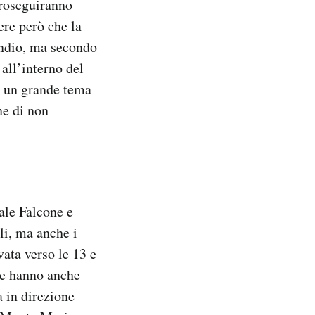
proseguiranno
ere però che la
endio, ma secondo
all’interno del
è un grande tema
ne di non
iale Falcone e
li, ma anche i
ata verso le 13 e
mme hanno anche
a in direzione