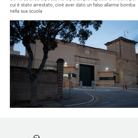
cui è stato arrestato, cioè aver dato un falso allarme bomba
nella sua scuola