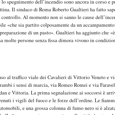
 lo spegnimento dell’incendio sono ancora in corso e 
tina. Il sindaco di Roma Roberto Gualtieri ha fatto sap
o controllo. Al momento non si sanno le cause dell’inc
bile «che sia partito colposamente da un accampamento 
 preparazione di un pasto». Gualtieri ha aggiunto che «
ma molte persone senza fissa dimora vivono in condizio
so al traffico viale dei Cavalieri di Vittorio Veneto e v
trambi i sensi di marcia, via Romeo Romei e via Faravel
an e Vittoria. La prima segnalazione ai soccorsi è arriv
venuti i vigili del fuoco e le forze dell’ordine. Le fia
utomobili, e una grossa colonna di fumo nero si è alzat