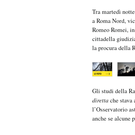
Notifiche mobile
Tra martedì nott
Regala il Post
a Roma Nord, vic
Hai bisogno di aiuto?
Esci
Romeo Romei, in u
cittadella giudizi
la procura della 
Gli studi della R
diretta
che stava 
l’Osservatorio ast
anche se alcune p