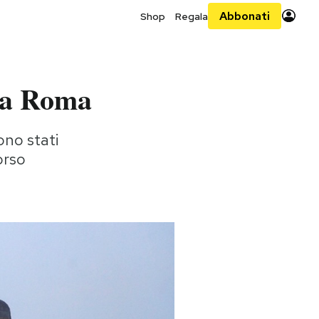
Abbonati
Shop
Regala
, a Roma
sono stati
orso