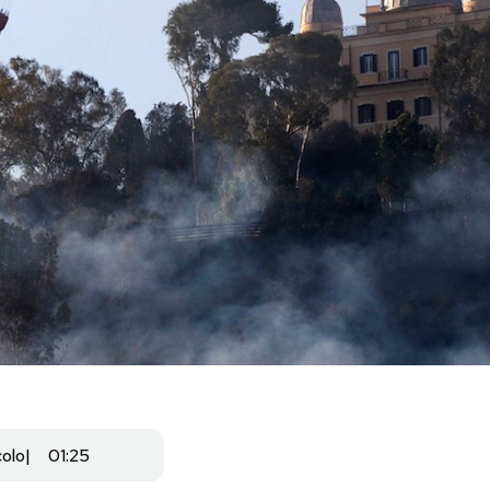
colo
01:25