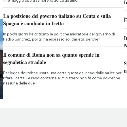
fine maggio abbia sempre fatto caldissimo
I
La posizione del governo italiano su Ceuta e sulla
È
Spagna è cambiata in fretta
In pochi giorni ha criticato le politiche migratorie del governo di
I
Pedro Sánchez, poi gli ha espresso solidarietà: perché?
N
Il comune di Roma non sa quanto spende in
segnaletica stradale
S
n
Per legge dovrebbe usare una certa quota dei ricavi dalle multe per
rifare i cartelli e rendicontarne al ministero: non fa come dovrebbe
nessuna delle due