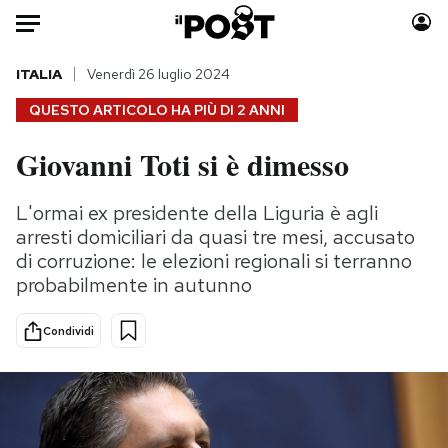
Auto
ITALIA
Venerdì 26 luglio 2024
QUESTO ARTICOLO HA PIÙ DI
2 ANNI
HOME
Giovanni Toti si è dimesso
Italia
Moda
Mondo
Libri
L'ormai ex presidente della Liguria è agli
Politica
Consumismi
arresti domiciliari da quasi tre mesi, accusato
Tecnologia
Storie/Idee
di corruzione: le elezioni regionali si terranno
probabilmente in autunno
Internet
Ok Boomer!
Scienza
Media
Condividi
Cultura
Europa
Economia
Altrecose
Sport
Mondiali calcio 2026