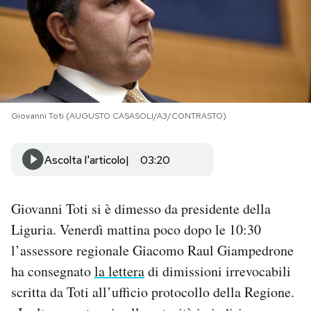
PODCAST
NEWSLETTER
Giovanni Toti (AUGUSTO CASASOLI/A3/CONTRASTO)
I MIEI PREFERITI
Ascolta l'articolo
03:20
SHOP
Giovanni Toti si è dimesso da presidente della
CALENDARIO
Liguria. Venerdì mattina poco dopo le 10:30
l’assessore regionale Giacomo Raul Giampedrone
AREA PERSONALE
ha consegnato
la lettera
di dimissioni irrevocabili
Area Personale
scritta da Toti all’ufficio protocollo della Regione.
Newsletter