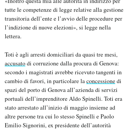
«Inoltro questa mia alle autorità in indirizzo per
Notifiche mobile
tutte le competenze di legge relative alla gestione
Regala il Post
transitoria dell’ente e l’avvio delle procedure per
Hai bisogno di aiuto?
l’indizione di nuove elezioni», si legge nella
Esci
lettera.
Toti è agli arresti domiciliari da quasi tre mesi,
accusato
di corruzione dalla procura di Genova:
secondo i magistrati avrebbe ricevuto tangenti in
cambio di favori, in particolare la
concessione
di
spazi del porto di Genova all’azienda di servizi
portuali dell’imprenditore Aldo Spinelli. Toti era
stato arrestato all’inizio di maggio insieme ad
altre persone tra cui lo stesso Spinelli e Paolo
Emilio Signorini, ex presidente dell’autorità