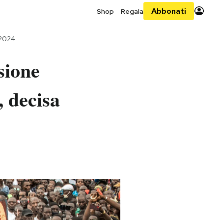
Abbonati
Shop
Regala
 2024
sione
i, decisa