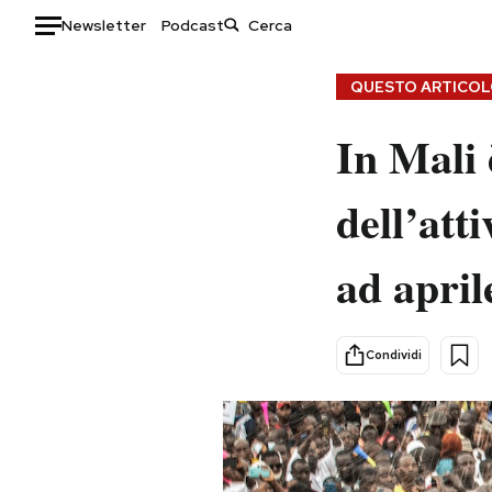
Newsletter
Podcast
Auto
QUESTO ARTICOLO
HOME
In Mali 
Italia
Moda
dell’atti
Mondo
Libri
Politica
Consumismi
ad april
Tecnologia
Storie/Idee
Internet
Ok Boomer!
Scienza
Media
Condividi
Cultura
Europa
Economia
Altrecose
Sport
Mondiali calcio 2026