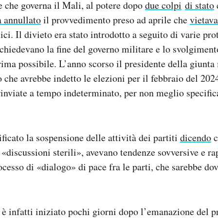
e che governa il Mali, al potere dopo
due colpi
di stato
a annullato
il provvedimento preso ad aprile che
vietava
itici. Il divieto era stato introdotto a seguito di varie pro
chiedevano la fine del governo militare e lo svolgiment
prima possibile. L’anno scorso il presidente della giunta
o che avrebbe indetto le elezioni per il febbraio del 202
 rinviate a tempo indeterminato, per non meglio specific
ficato la sospensione delle attività dei partiti
dicendo
c
«discussioni sterili», avevano tendenze sovversive e r
ocesso di «dialogo» di pace fra le parti, che sarebbe dov
è infatti iniziato pochi giorni dopo l’emanazione del 