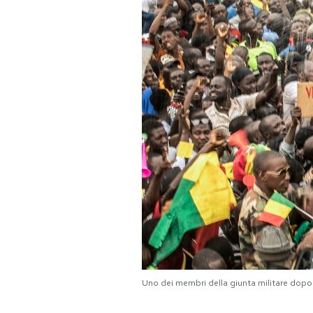
PODCAST
NEWSLETTER
I MIEI PREFERITI
SHOP
CALENDARIO
AREA PERSONALE
Uno dei membri della giunta militare dopo 
Area Personale
Newsletter