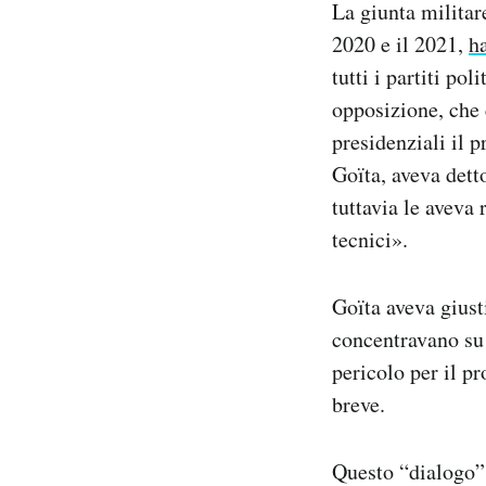
La giunta militar
Notifiche mobile
2020 e il 2021,
h
Regala il Post
tutti i partiti pol
Hai bisogno di aiuto?
Esci
opposizione, che 
presidenziali il 
Goïta, aveva dett
tuttavia le aveva
tecnici».
Goïta aveva giusti
concentravano su 
pericolo per il pr
breve.
Questo “dialogo” 