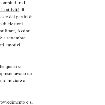
compiuti tra il
 le attività
di
teste dei partiti di
o di elezioni
 militare, Assimi
4: a settembre
ati «motivi
he questi si
appresentavano un
uto iniziare a
provvedimento e si