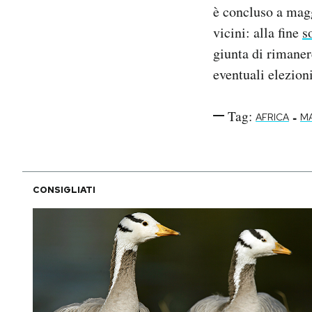
è concluso a maggi
vicini: alla fine
s
giunta di rimanere
eventuali elezioni
Tag:
-
AFRICA
MA
CONSIGLIATI