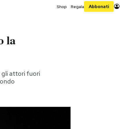
Abbonati
Shop
Regala
 la
gli attori fuori
 mondo