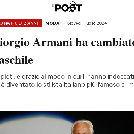
 HA PIÙ DI
2 ANNI
MODA
Giovedì 11 luglio 2024
orgio Armani ha cambiato
schile
leti, e grazie al modo in cui li hanno indossati 
, è diventato lo stilista italiano più famoso al