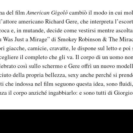
na del film
American Gigolò
cambiò il modo in cui mol
l’attore americano Richard Gere, che interpreta l’escort
coca e, in mutande, decide come vestirsi mentre ascolt
u Was Just a Mirage” di Smokey Robinson & The Mirac
uori giacche, camicie, cravatte, le dispone sul letto e poi 
scegliere il completo che gli va. Il corpo di un uomo no
elebrato così sullo schermo e Gere offrì un nuovo model
ciuto della propria bellezza, sexy anche perché si pren
iti che indossa nel film seguono questa idea, sono fluidi
za il corpo anziché ingabbiarlo: e sono tutti di Giorgi