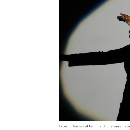
PODCAST
NEWSLETTER
I MIEI PREFERITI
SHOP
CALENDARIO
AREA PERSONALE
Area Personale
Giorgio Armani al termine di una sua sfilat
Newsletter