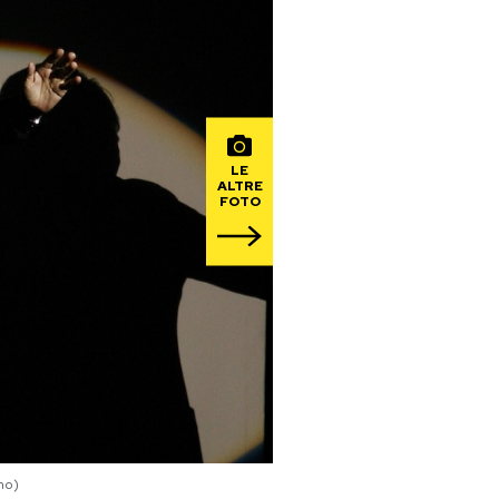
LE
ALTRE
FOTO
no)