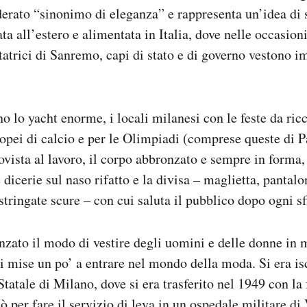
rato “sinonimo di eleganza” e rappresenta un’idea di s
ta all’estero e alimentata in Italia, dove nelle occasion
ntatrici di Sanremo, capi di stato e di governo vestono
o lo yacht enorme, i locali milanesi con le feste da ric
ropei di calcio e per le Olimpiadi (comprese queste di Pa
vista al lavoro, il corpo abbronzato e sempre in forma, g
le dicerie sul naso rifatto e la divisa – maglietta, pantal
tringate scure – con cui saluta il pubblico dopo ogni sfi
nzato il modo di vestire degli uomini e delle donne in m
mise un po’ a entrare nel mondo della moda. Si era iscr
tatale di Milano, dove si era trasferito nel 1949 con la 
 per fare il servizio di leva in un ospedale militare di