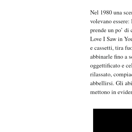
Notifiche mobile
Nel 1980 una sce
Regala il Post
volevano essere: 
Hai bisogno di aiuto?
Esci
prende un po’ di 
Love I Saw in Yo
e cassetti, tira f
abbinarle fino a 
oggettificato e c
rilassato, compia
abbellirsi. Gli ab
mettono in eviden