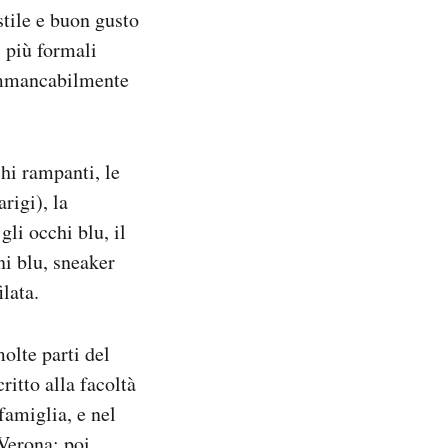
tile e buon gusto
i più formali
 immancabilmente
chi rampanti, le
rigi), la
li occhi blu, il
oni blu, sneaker
lata.
olte parti del
itto alla facoltà
famiglia, e nel
 Verona; poi