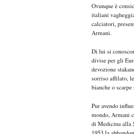
Ovunque è conside
italiani vagheggia
calciatori, prese
Armani.
Di lui si conoscon
divise per gli Eu
devozione stakano
sorriso affilato, 
bianche o scarpe s
Pur avendo influe
mondo, Armani ci 
di Medicina alla S
1953 la abbandonò