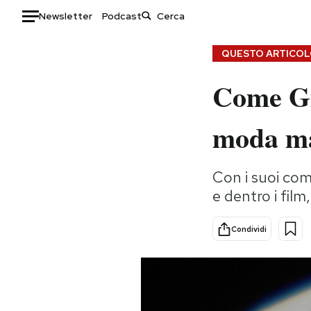
Newsletter
Podcast
Auto
QUESTO ARTICOLO
Come Gi
HOME
Italia
Moda
moda ma
Mondo
Libri
Politica
Consumismi
Con i suoi comp
Tecnologia
Storie/Idee
e dentro i film
Internet
Ok Boomer!
Scienza
Media
Condividi
Cultura
Europa
Economia
Altrecose
Sport
Mondiali calcio 2026