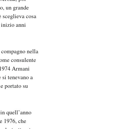
no, un grande
è sceglieva cosa
 inizio anni
uo compagno nella
 come consulente
l 1974 Armani
e si tenevano a
le portato su
in quell’anno
te 1976, che