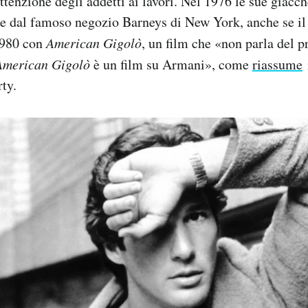
ttenzione degli addetti ai lavori. Nel 1976 le sue giacch
e dal famoso negozio Barneys di New York, anche se il 
1980 con
American Gigolò
, un film che «non parla del p
American Gigolò
è un film su Armani», come
riassume
ty.