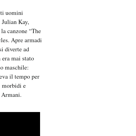
ti uomini
 Julian Kay,
a la canzone “The
les. Apre armadi
si diverte ad
n era mai stato
lo maschile:
deva il tempo per
, morbidi e
o Armani.