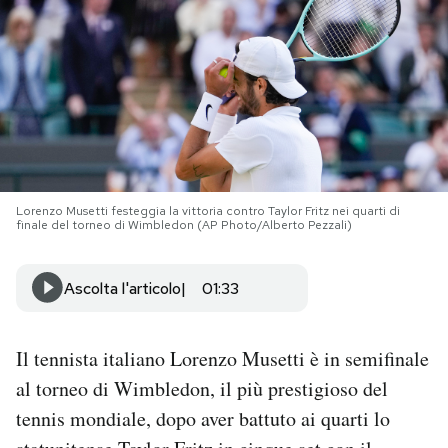
PODCAST
NEWSLETTER
I MIEI PREFERITI
Lorenzo Musetti festeggia la vittoria contro Taylor Fritz nei quarti di
finale del torneo di Wimbledon (AP Photo/Alberto Pezzali)
SHOP
Ascolta l'articolo
01:33
CALENDARIO
Il tennista italiano Lorenzo Musetti è in semifinale
AREA PERSONALE
al torneo di Wimbledon, il più prestigioso del
Area Personale
tennis mondiale, dopo aver battuto ai quarti lo
Newsletter