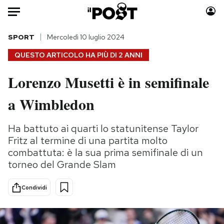
Auto
SPORT
Mercoledì 10 luglio 2024
QUESTO ARTICOLO HA PIÙ DI
2 ANNI
HOME
Lorenzo Musetti è in semifinale
Italia
Moda
a Wimbledon
Mondo
Libri
Politica
Consumismi
Ha battuto ai quarti lo statunitense Taylor
Tecnologia
Storie/Idee
Fritz al termine di una partita molto
Internet
Ok Boomer!
combattuta: è la sua prima semifinale di un
Scienza
Media
torneo del Grande Slam
Cultura
Europa
Economia
Altrecose
Condividi
Sport
Mondiali calcio 2026