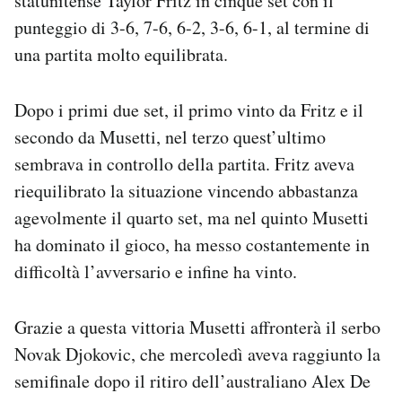
statunitense Taylor Fritz in cinque set con il
Notifiche mobile
punteggio di 3-6, 7-6, 6-2, 3-6, 6-1, al termine di
Regala il Post
una partita molto equilibrata.
Hai bisogno di aiuto?
Esci
Dopo i primi due set, il primo vinto da Fritz e il
secondo da Musetti, nel terzo quest’ultimo
sembrava in controllo della partita. Fritz aveva
riequilibrato la situazione vincendo abbastanza
agevolmente il quarto set, ma nel quinto Musetti
ha dominato il gioco, ha messo costantemente in
difficoltà l’avversario e infine ha vinto.
Grazie a questa vittoria Musetti affronterà il serbo
Novak Djokovic, che mercoledì aveva raggiunto la
semifinale dopo il ritiro dell’australiano Alex De