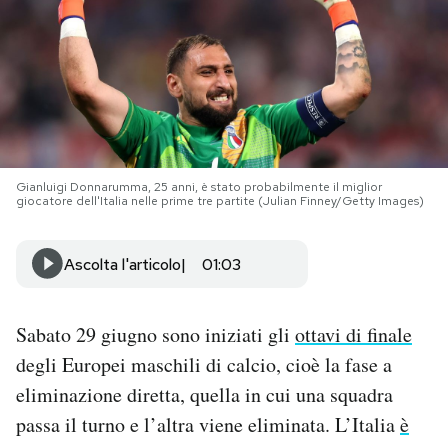
PODCAST
NEWSLETTER
I MIEI PREFERITI
Gianluigi Donnarumma, 25 anni, è stato probabilmente il miglior
giocatore dell'Italia nelle prime tre partite (Julian Finney/Getty Images)
SHOP
Ascolta l'articolo
01:03
CALENDARIO
Sabato 29 giugno sono iniziati gli
ottavi di finale
degli Europei maschili di calcio, cioè la fase a
AREA PERSONALE
eliminazione diretta, quella in cui una squadra
Area Personale
passa il turno e l’altra viene eliminata. L’Italia
è
Newsletter