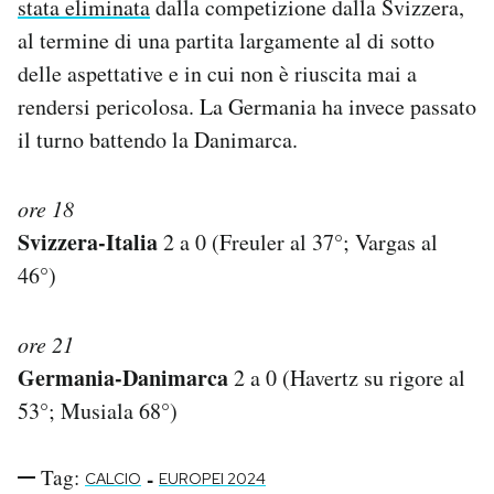
stata eliminata
dalla competizione dalla Svizzera,
Notifiche mobile
al termine di una partita largamente al di sotto
Regala il Post
delle aspettative e in cui non è riuscita mai a
Hai bisogno di aiuto?
rendersi pericolosa. La Germania ha invece passato
Esci
il turno battendo la Danimarca.
ore 18
Svizzera-Italia
2 a 0 (Freuler al 37°; Vargas al
46°)
ore 21
Germania-Danimarca
2 a 0 (Havertz su rigore al
53°; Musiala 68°)
Tag:
-
CALCIO
EUROPEI 2024