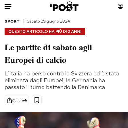
Auto
SPORT
Sabato 29 giugno 2024
QUESTO ARTICOLO HA PIÙ DI
2 ANNI
HOME
Le partite di sabato agli
Italia
Moda
Europei di calcio
Mondo
Libri
Politica
Consumismi
L'Italia ha perso contro la Svizzera ed è stata
Tecnologia
Storie/Idee
eliminata dagli Europei; la Germania ha
Internet
Ok Boomer!
passato il turno battendo la Danimarca
Scienza
Media
Cultura
Europa
Condividi
Economia
Altrecose
Sport
Mondiali calcio 2026