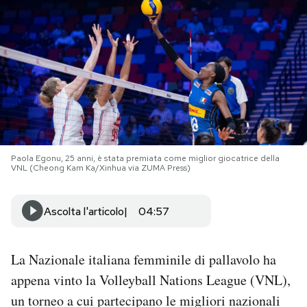
PODCAST
NEWSLETTER
I MIEI PREFERITI
Paola Egonu, 25 anni, è stata premiata come miglior giocatrice della
SHOP
VNL (Cheong Kam Ka/Xinhua via ZUMA Press)
CALENDARIO
Ascolta l'articolo
04:57
AREA PERSONALE
La Nazionale italiana femminile di pallavolo ha
appena vinto la Volleyball Nations League (VNL),
Area Personale
un torneo a cui partecipano le migliori nazionali
Newsletter