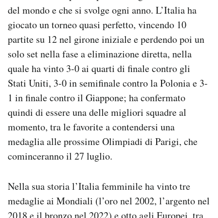
Notifiche mobile
del mondo e che si svolge ogni anno. L’Italia ha
Regala il Post
giocato un torneo quasi perfetto, vincendo 10
Hai bisogno di aiuto?
partite su 12 nel girone iniziale e perdendo poi un
Esci
solo set nella fase a eliminazione diretta, nella
quale ha vinto 3-0 ai quarti di finale contro gli
Stati Uniti, 3-0 in semifinale contro la Polonia e 3-
1 in finale contro il Giappone; ha confermato
quindi di essere una delle migliori squadre al
momento, tra le favorite a contendersi una
medaglia alle prossime Olimpiadi di Parigi, che
cominceranno il 27 luglio.
Nella sua storia l’Italia femminile ha vinto tre
medaglie ai Mondiali (l’oro nel 2002, l’argento nel
2018 e il bronzo nel 2022) e otto agli Europei, tra