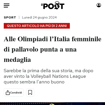
Auto
SPORT
Lunedì 24 giugno 2024
QUESTO ARTICOLO HA PIÙ DI
2 ANNI
HOME
Alle Olimpiadi l’Italia femminile
Italia
Moda
di pallavolo punta a una
Mondo
Libri
Politica
Consumismi
medaglia
Tecnologia
Storie/Idee
Internet
Ok Boomer!
Sarebbe la prima della sua storia, ma dopo
Scienza
Media
aver vinto la Volleyball Nations League
Cultura
Europa
questo sembra l'anno buono
Economia
Altrecose
Condividi
Sport
Mondiali calcio 2026