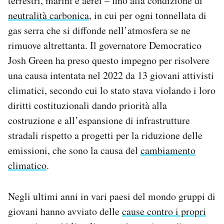
terrestri, marini e aerei – fino alla condizione di
Notifiche mobile
neutralità carbonica
, in cui per ogni tonnellata di
Regala il Post
gas serra che si diffonde nell’atmosfera se ne
Hai bisogno di aiuto?
rimuove altrettanta. Il governatore Democratico
Esci
Josh Green ha preso questo impegno per risolvere
una causa intentata nel 2022 da 13 giovani attivisti
climatici, secondo cui lo stato stava violando i loro
diritti costituzionali dando priorità alla
costruzione e all’espansione di infrastrutture
stradali rispetto a progetti per la riduzione delle
emissioni, che sono la causa del
cambiamento
climatico
.
Negli ultimi anni in vari paesi del mondo gruppi di
giovani hanno avviato delle
cause contro i propri