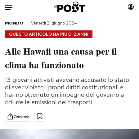
Auto
MONDO
Venerdì 21 giugno 2024
QUESTO ARTICOLO HA PIÙ DI
2 ANNI
HOME
Alle Hawaii una causa per il
Italia
Moda
clima ha funzionato
Mondo
Libri
Politica
Consumismi
13 giovani attivisti avevano accusato lo stato
Tecnologia
Storie/Idee
di aver violato i propri diritti costituzionali e
Internet
Ok Boomer!
hanno ottenuto un impegno del governo a
Scienza
Media
ridurre le emissioni dei trasporti
Cultura
Europa
Economia
Altrecose
Condividi
Sport
Mondiali calcio 2026