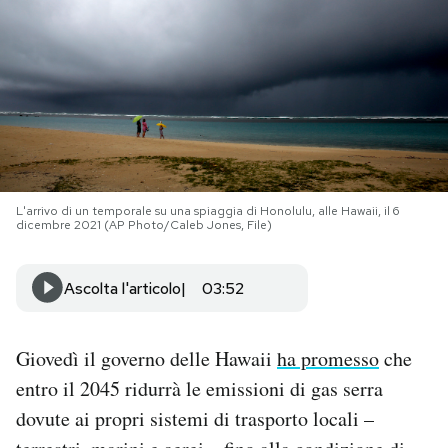
PODCAST
NEWSLETTER
I MIEI PREFERITI
L'arrivo di un temporale su una spiaggia di Honolulu, alle Hawaii, il 6
dicembre 2021 (AP Photo/Caleb Jones, File)
SHOP
Ascolta l'articolo
03:52
CALENDARIO
Giovedì il governo delle Hawaii
ha promesso
che
AREA PERSONALE
entro il 2045 ridurrà le emissioni di gas serra
Area Personale
dovute ai propri sistemi di trasporto locali –
Newsletter