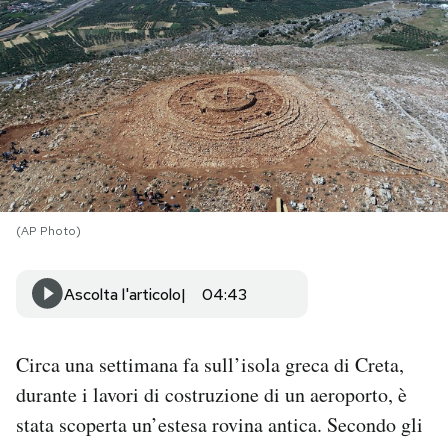
PODCAST
NEWSLETTER
I MIEI PREFERITI
(AP Photo)
SHOP
Ascolta l'articolo
04:43
CALENDARIO
Circa una settimana fa sull’isola greca di Creta,
AREA PERSONALE
durante i lavori di costruzione di un aeroporto, è
Area Personale
stata scoperta un’estesa rovina antica. Secondo gli
Newsletter