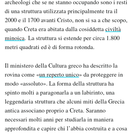
archeologi che se ne stanno occupando sono i resti
Notifiche mobile
di una struttura utilizzata principalmente tra il
Regala il Post
2000 e il 1700 avanti Cristo, non si sa a che scopo,
Hai bisogno di aiuto?
quando Creta era abitata dalla cosiddetta
civiltà
Esci
minoica
. La struttura si estende per circa 1.800
metri quadrati ed è di forma rotonda.
Il ministero della Cultura greco ha descritto la
rovina come «
un reperto unico
» da proteggere in
modo «assoluto». La forma della struttura ha
spinto molti a paragonarla a un labirinto, una
leggendaria struttura che alcuni miti della Grecia
antica associano proprio a Creta. Saranno
necessari molti anni per studiarla in maniera
approfondita e capire chi l’abbia costruita e a cosa