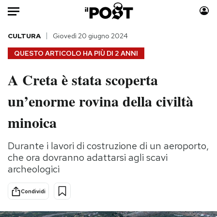
Auto
CULTURA
Giovedì 20 giugno 2024
QUESTO ARTICOLO HA PIÙ DI
2 ANNI
HOME
A Creta è stata scoperta
Italia
Moda
un’enorme rovina della civiltà
Mondo
Libri
Politica
Consumismi
minoica
Tecnologia
Storie/Idee
Internet
Ok Boomer!
Durante i lavori di costruzione di un aeroporto,
Scienza
Media
che ora dovranno adattarsi agli scavi
Cultura
Europa
archeologici
Economia
Altrecose
Condividi
Sport
Mondiali calcio 2026