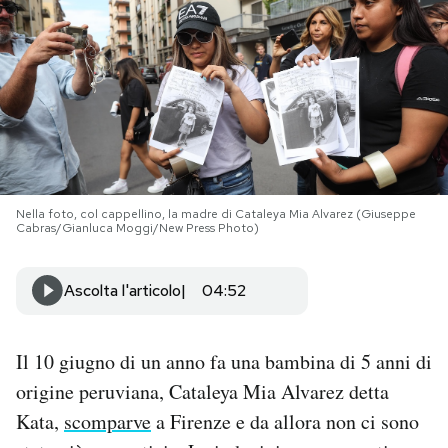
PODCAST
NEWSLETTER
I MIEI PREFERITI
Nella foto, col cappellino, la madre di Cataleya Mia Alvarez (Giuseppe
Cabras/Gianluca Moggi/New Press Photo)
SHOP
Ascolta l'articolo
04:52
CALENDARIO
Il 10 giugno di un anno fa una bambina di 5 anni di
AREA PERSONALE
origine peruviana, Cataleya Mia Alvarez detta
Area Personale
Kata,
scomparve
a Firenze e da allora non ci sono
Newsletter