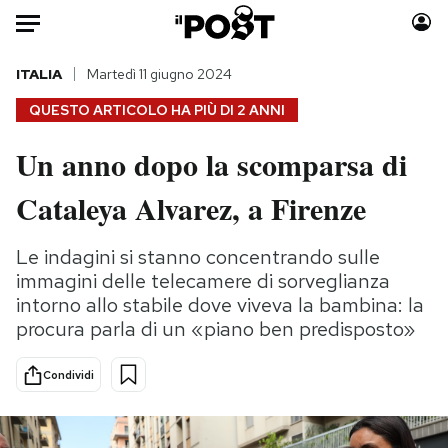
Auto
ITALIA
Martedì 11 giugno 2024
QUESTO ARTICOLO HA PIÙ DI
2 ANNI
HOME
Un anno dopo la scomparsa di
Italia
Moda
Cataleya Alvarez, a Firenze
Mondo
Libri
Politica
Consumismi
Le indagini si stanno concentrando sulle
Tecnologia
Storie/Idee
immagini delle telecamere di sorveglianza
Internet
Ok Boomer!
intorno allo stabile dove viveva la bambina: la
Scienza
Media
procura parla di un «piano ben predisposto»
Cultura
Europa
Economia
Altrecose
Condividi
Sport
Mondiali calcio 2026