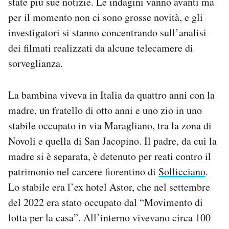
state più sue notizie. Le indagini vanno avanti ma
Notifiche mobile
per il momento non ci sono grosse novità, e gli
Regala il Post
investigatori si stanno concentrando sull’analisi
Hai bisogno di aiuto?
dei filmati realizzati da alcune telecamere di
Esci
sorveglianza.
La bambina viveva in Italia da quattro anni con la
madre, un fratello di otto anni e uno zio in uno
stabile occupato in via Maragliano, tra la zona di
Novoli e quella di San Jacopino. Il padre, da cui la
madre si è separata, è detenuto per reati contro il
patrimonio nel carcere fiorentino di
Sollicciano
.
Lo stabile era l’ex hotel Astor, che nel settembre
del 2022 era stato occupato dal “Movimento di
lotta per la casa”. All’interno vivevano circa 100