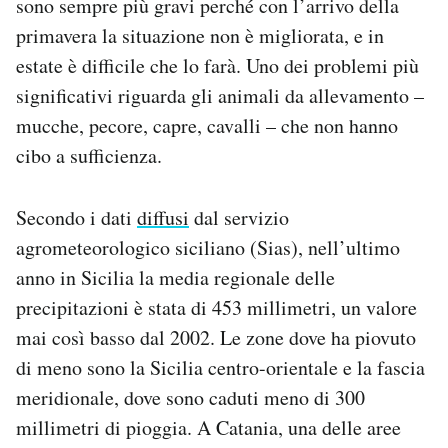
sono sempre più gravi perché con l’arrivo della
Notifiche mobile
primavera la situazione non è migliorata, e in
Regala il Post
estate è difficile che lo farà. Uno dei problemi più
Hai bisogno di aiuto?
significativi riguarda gli animali da allevamento –
Esci
mucche, pecore, capre, cavalli – che non hanno
cibo a sufficienza.
Secondo i dati
diffusi
dal servizio
agrometeorologico siciliano (Sias), nell’ultimo
anno in Sicilia la media regionale delle
precipitazioni è stata di 453 millimetri, un valore
mai così basso dal 2002. Le zone dove ha piovuto
di meno sono la Sicilia centro-orientale e la fascia
meridionale, dove sono caduti meno di 300
millimetri di pioggia. A Catania, una delle aree