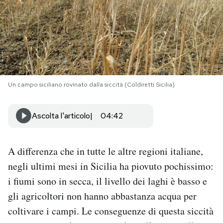
PODCAST
NEWSLETTER
Un campo siciliano rovinato dalla siccità (Coldiretti Sicilia)
I MIEI PREFERITI
Ascolta l'articolo
04:42
SHOP
A differenza che in tutte le altre regioni italiane,
CALENDARIO
negli ultimi mesi in Sicilia ha piovuto pochissimo:
i fiumi sono in secca, il livello dei laghi è basso e
AREA PERSONALE
gli agricoltori non hanno abbastanza acqua per
Area Personale
coltivare i campi. Le conseguenze di questa siccità
Newsletter