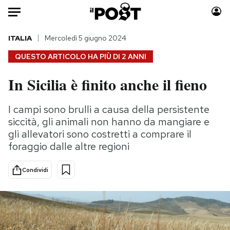
Auto
ITALIA
Mercoledì 5 giugno 2024
QUESTO ARTICOLO HA PIÙ DI
2 ANNI
HOME
In Sicilia è finito anche il fieno
Italia
Moda
Mondo
Libri
I campi sono brulli a causa della persistente
Politica
Consumismi
siccità, gli animali non hanno da mangiare e
Tecnologia
Storie/Idee
gli allevatori sono costretti a comprare il
foraggio dalle altre regioni
Internet
Ok Boomer!
Scienza
Media
Condividi
Cultura
Europa
Economia
Altrecose
Sport
Mondiali calcio 2026