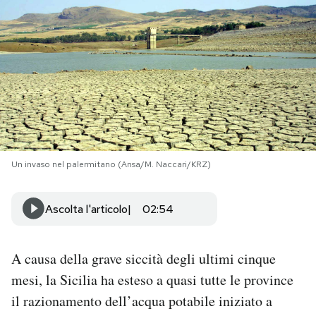
PODCAST
NEWSLETTER
I MIEI PREFERITI
Un invaso nel palermitano (Ansa/M. Naccari/KRZ)
SHOP
Ascolta l'articolo
02:54
CALENDARIO
A causa della grave siccità degli ultimi cinque
AREA PERSONALE
mesi, la Sicilia ha esteso a quasi tutte le province
Area Personale
il razionamento dell’acqua potabile iniziato a
Newsletter