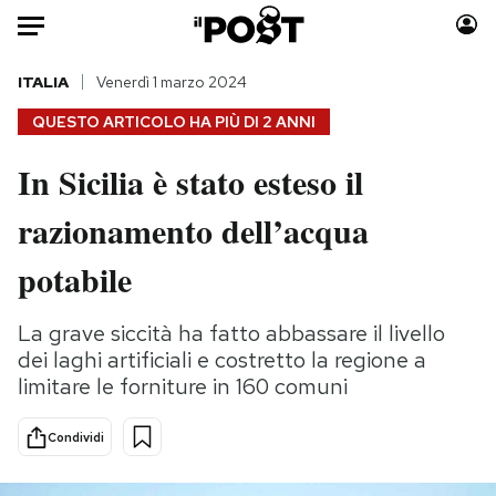
Auto
ITALIA
Venerdì 1 marzo 2024
QUESTO ARTICOLO HA PIÙ DI
2 ANNI
HOME
In Sicilia è stato esteso il
Italia
Moda
razionamento dell’acqua
Mondo
Libri
Politica
Consumismi
potabile
Tecnologia
Storie/Idee
Internet
Ok Boomer!
La grave siccità ha fatto abbassare il livello
Scienza
Media
dei laghi artificiali e costretto la regione a
Cultura
Europa
limitare le forniture in 160 comuni
Economia
Altrecose
Condividi
Sport
Mondiali calcio 2026