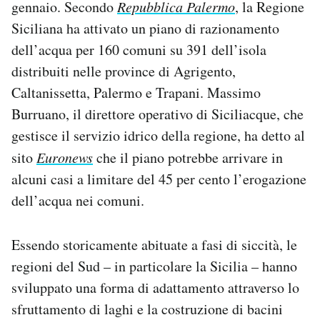
gennaio. Secondo
Repubblica Palermo
,
la Regione
Notifiche mobile
Siciliana ha attivato un piano di razionamento
Regala il Post
dell’acqua per 160 comuni su 391 dell’isola
Hai bisogno di aiuto?
Esci
distribuiti nelle province di Agrigento,
Caltanissetta, Palermo e Trapani. Massimo
Burruano, il direttore operativo di Siciliacque, che
gestisce il servizio idrico della regione, ha detto al
sito
Euronews
che il piano potrebbe arrivare in
alcuni casi a limitare del 45 per cento l’erogazione
dell’acqua nei comuni.
Essendo storicamente abituate a fasi di siccità, le
regioni del Sud – in particolare la Sicilia – hanno
sviluppato una forma di adattamento attraverso lo
sfruttamento di laghi e la costruzione di bacini