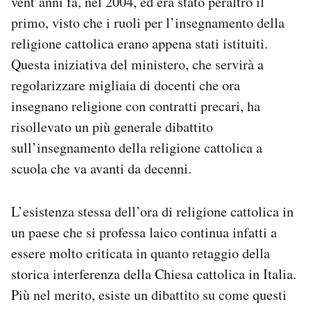
vent’anni fa, nel 2004, ed era stato peraltro il
Notifiche mobile
primo, visto che i ruoli per l’insegnamento della
Regala il Post
religione cattolica erano appena stati istituiti.
Hai bisogno di aiuto?
Questa iniziativa del ministero, che servirà a
Esci
regolarizzare migliaia di docenti che ora
insegnano religione con contratti precari, ha
risollevato un più generale dibattito
sull’insegnamento della religione cattolica a
scuola che va avanti da decenni.
L’esistenza stessa dell’ora di religione cattolica in
un paese che si professa laico continua infatti a
essere molto criticata in quanto retaggio della
storica interferenza della Chiesa cattolica in Italia.
Più nel merito, esiste un dibattito su come questi