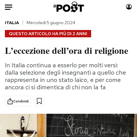
Auto
ITALIA
Mercoledì 5 giugno 2024
QUESTO ARTICOLO HA PIÙ DI
2 ANNI
HOME
L’eccezione dell’ora di religione
Italia
Moda
Mondo
Libri
In Italia continua a esserlo per molti versi:
Politica
Consumismi
dalla selezione degli insegnanti a quello che
Tecnologia
Storie/Idee
rappresenta in uno stato laico, e per come
ancora ci si dimentica di chi non la fa
Internet
Ok Boomer!
Scienza
Media
Condividi
Cultura
Europa
Economia
Altrecose
Sport
Mondiali calcio 2026