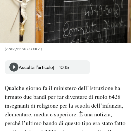
PODCAST
NEWSLETTER
(ANSA/FRANCO SILVI)
I MIEI PREFERITI
Ascolta l'articolo
10:15
SHOP
Qualche giorno fa il ministero dell’Istruzione ha
CALENDARIO
firmato due bandi per far diventare di ruolo 6428
insegnanti di religione per la scuola dell’infanzia,
AREA PERSONALE
elementare, media e superiore. È una notizia,
Area Personale
perché l’ultimo bando di questo tipo era stato fatto
Newsletter