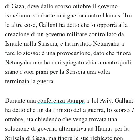
di Gaza, dove dallo scorso ottobre il governo
Notifiche mobile
Regala il Post
israeliano combatte una guerra contro Hamas. Tra
Hai bisogno di aiuto?
le altre cose, Gallant ha detto che si opporrà alla
Esci
creazione di un governo militare controllato da
Israele nella Striscia, e ha invitato Netanyahu a
fare lo stesso: è una provocazione, dato che finora
Netanyahu non ha mai spiegato chiaramente quali
siano i suoi piani per la Striscia una volta
terminata la guerra.
Durante una
conferenza stampa
a Tel Aviv, Gallant
ha detto che fin dall’inizio della guerra, lo scorso 7
ottobre, sta chiedendo che venga trovata una
soluzione di governo alternativa ad Hamas per la
Striscia di Gaza, ma finora le sue richieste non