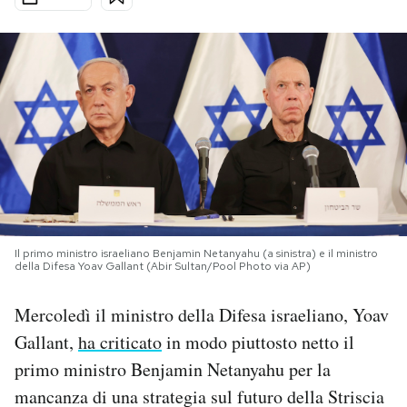
PODCAST
NEWSLETTER
I MIEI PREFERITI
SHOP
Il primo ministro israeliano Benjamin Netanyahu (a sinistra) e il ministro
della Difesa Yoav Gallant (Abir Sultan/Pool Photo via AP)
CALENDARIO
Mercoledì il ministro della Difesa israeliano, Yoav
AREA PERSONALE
Gallant,
ha criticato
in modo piuttosto netto il
primo ministro Benjamin Netanyahu per la
Area Personale
mancanza di una strategia sul futuro della Striscia
Newsletter