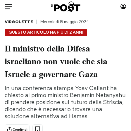
Auto
VIRGOLETTE
Mercoledì 15 maggio 2024
QUESTO ARTICOLO HA PIÙ DI
2 ANNI
HOME
Il ministro della Difesa
Italia
Moda
israeliano non vuole che sia
Mondo
Libri
Politica
Consumismi
Israele a governare Gaza
Tecnologia
Storie/Idee
Internet
Ok Boomer!
In una conferenza stampa Yoav Gallant ha
Scienza
Media
chiesto al primo ministro Benjamin Netanyahu
Cultura
Europa
di prendere posizione sul futuro della Striscia,
dicendo che è necessario trovare una
Economia
Altrecose
soluzione alternativa ad Hamas
Sport
Mondiali calcio 2026
Condividi