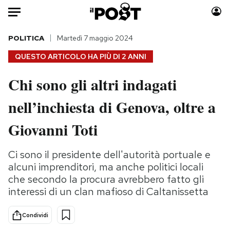
Auto
POLITICA
Martedì 7 maggio 2024
QUESTO ARTICOLO HA PIÙ DI
2 ANNI
HOME
Chi sono gli altri indagati
Italia
Moda
nell’inchiesta di Genova, oltre a
Mondo
Libri
Politica
Consumismi
Giovanni Toti
Tecnologia
Storie/Idee
Internet
Ok Boomer!
Ci sono il presidente dell'autorità portuale e
Scienza
Media
alcuni imprenditori, ma anche politici locali
Cultura
Europa
che secondo la procura avrebbero fatto gli
interessi di un clan mafioso di Caltanissetta
Economia
Altrecose
Sport
Mondiali calcio 2026
Condividi