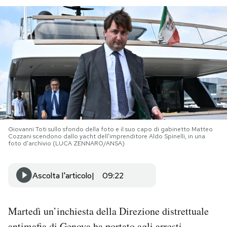
PODCAST
NEWSLETTER
I MIEI PREFERITI
SHOP
Giovanni Toti sullo sfondo della foto e il suo capo di gabinetto Matteo
Cozzani scendono dallo yacht dell'imprenditore Aldo Spinelli, in una
foto d'archivio (LUCA ZENNARO/ANSA)
CALENDARIO
Ascolta l'articolo
09:22
AREA PERSONALE
Area Personale
Martedì un’inchiesta della Direzione distrettuale
Newsletter
antimafia di Genova
ha portato agli arresti