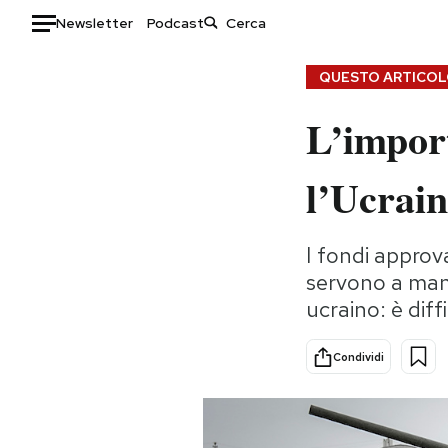
Newsletter
Podcast
Auto
QUESTO ARTICOLO
L’import
HOME
Italia
Moda
l’Ucrai
Mondo
Libri
Politica
Consumismi
I fondi approv
Tecnologia
Storie/Idee
servono a mand
Internet
Ok Boomer!
ucraino: è diff
Scienza
Media
Cultura
Europa
Condividi
Economia
Altrecose
Sport
Mondiali calcio 2026