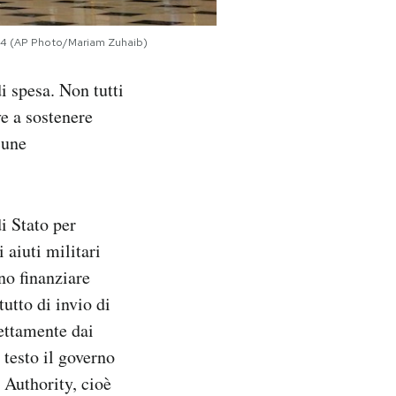
2024 (AP Photo/Mariam Zuhaib)
di spesa. Non tutti
ve a sostenere
cune
di Stato per
 aiuti militari
no finanziare
utto di invio di
ettamente dai
 testo il governo
 Authority, cioè