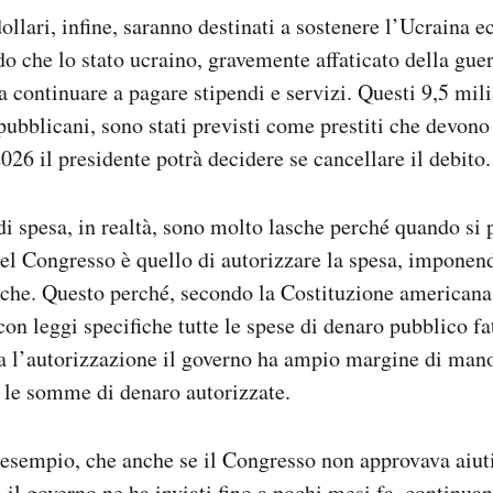
 dollari, infine, saranno destinati a sostenere l’Ucraina
do che lo stato ucraino, gravemente affaticato della gue
a continuare a pagare stipendi e servizi. Questi 9,5 mili
ubblicani, sono stati previsti come prestiti che devono e
026 il presidente potrà decidere se cancellare il debito.
di spesa, in realtà, sono molto lasche perché quando si 
 del Congresso è quello di autorizzare la spesa, imponen
che. Questo perché, secondo la Costituzione americana
con leggi specifiche tutte le spese di denaro pubblico fa
ta l’autorizzazione il governo ha ampio margine di man
 le somme di denaro autorizzate.
 esempio, che anche se il Congresso non approvava aiuti
 il governo ne ha inviati fino a pochi mesi fa, continuan