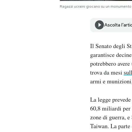
Notifiche mobile
Ragazzi ucraini giocano su un monumento mi
Regala il Post
Hai bisogno di aiuto?
Ascolta l'arti
Esci
Il Senato degli S
garantisce decine 
potrebbero avere 
trova da mesi
sul
armi e munizioni, 
La legge prevede i
60,8 miliardi per 
zone di guerra, e 
Taiwan. La parte d