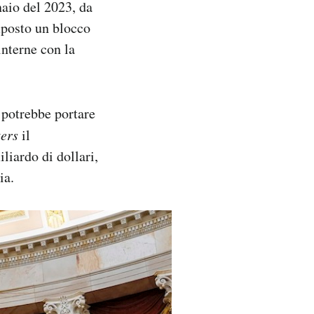
aio del 2023, da
mposto un blocco
interne con la
 potrebbe portare
ers
il
liardo di dollari,
ia.