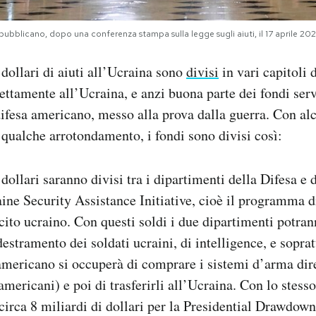
ubblicano, dopo una conferenza stampa sulla legge sugli aiuti, il 17 aprile 
 dollari di aiuti all’Ucraina sono
divisi
in vari capitoli 
rettamente all’Ucraina, e anzi buona parte dei fondi ser
difesa americano, messo alla prova dalla guerra. Con al
 qualche arrotondamento, i fondi sono divisi così:
 dollari saranno divisi tra i dipartimenti della Difesa e 
aine Security Assistance Initiative, cioè il programma di
rcito ucraino. Con questi soldi i due dipartimenti potran
stramento dei soldati ucraini, di intelligence, e sopratt
americano si occuperà di comprare i sistemi d’arma dir
(americani) e poi di trasferirli all’Ucraina. Con lo stesso
circa 8 miliardi di dollari per la Presidential Drawdown