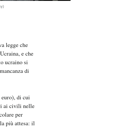
ky)
va legge che
’Ucraina, e che
to ucraino si
 mancanza di
 euro), di cui
 ai civili nelle
icolare per
a più attesa: il