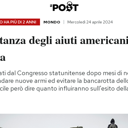
 HA PIÙ DI
2 ANNI
MONDO
Mercoledì 24 aprile 2024
anza degli aiuti american
na
ati dal Congresso statunitense dopo mesi di n
are nuove armi ed evitare la bancarotta dell
icile però dire quanto influiranno sull'esito del