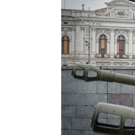
PODCAST
NEWSLETTER
I MIEI PREFERITI
SHOP
CALENDARIO
AREA PERSONALE
Area Personale
Newsletter