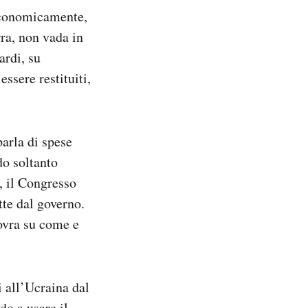
 economicamente,
rra, non vada in
ardi, su
ssere restituiti,
parla di spese
do soltanto
, il Congresso
tte dal governo.
ovra su come e
 all’Ucraina dal
do a usare il