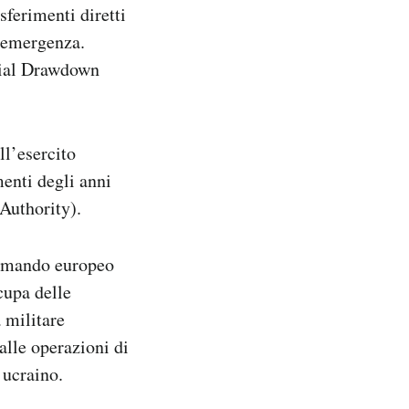
sferimenti diretti
i emergenza.
ntial Drawdown
ll’esercito
enti degli anni
Authority).
 Comando europeo
cupa delle
 militare
alle operazioni di
 ucraino.