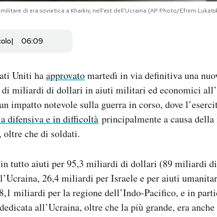
litare di era sovietica a Kharkiv, nell'est dell'Ucraina (AP Photo/Efrem Lukats
colo
06:09
tati Uniti ha
approvato
martedì in via definitiva una nuo
di miliardi di dollari in aiuti militari ed economici all
un impatto notevole sulla guerra in corso, dove l’eserci
la difensiva e in difficoltà
principalmente a causa della
oltre che di soldati.
n tutto aiuti per 95,3 miliardi di dollari (89 miliardi di
l’Ucraina, 26,4 miliardi per Israele e per aiuti umanitari
8,1 miliardi per la regione dell’Indo-Pacifico, e in part
edicata all’Ucraina, oltre che la più grande, era anche l