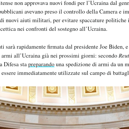
tense non approvava nuovi fondi per l’Ucraina dal genn
pubblicani avevano preso il controllo della Camera e i
i nuovi aiuti militari, per evitare spaccature politiche 
scettica nei confronti del sostegno all’Ucraina.
uti sarà rapidamente firmata dal presidente Joe Biden, e
e armi all’Ucraina già nei prossimi giorni: secondo
Reut
a Difesa sta
preparando
una spedizione di armi da un mi
 essere immediatamente utilizzate sul campo di battagl