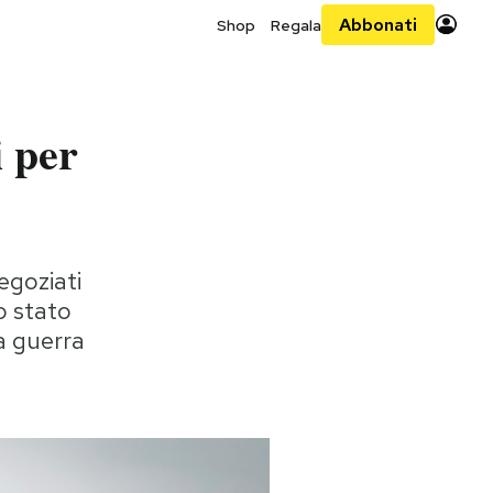
Abbonati
Shop
Regala
i per
egoziati
o stato
la guerra