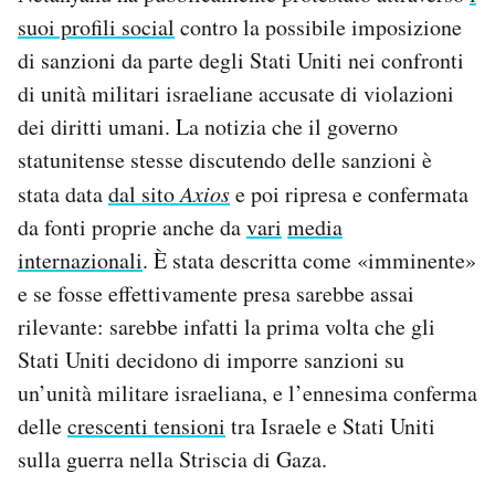
Notifiche mobile
suoi profili social
contro la possibile imposizione
Regala il Post
di sanzioni da parte degli Stati Uniti nei confronti
Hai bisogno di aiuto?
di unità militari israeliane accusate di violazioni
Esci
dei diritti umani. La notizia che il governo
statunitense stesse discutendo delle sanzioni è
stata data
dal sito
Axios
e poi ripresa e confermata
da fonti proprie anche da
vari
media
internazionali
. È stata descritta come «imminente»
e se fosse effettivamente presa sarebbe assai
rilevante: sarebbe infatti la prima volta che gli
Stati Uniti decidono di imporre sanzioni su
un’unità militare israeliana, e l’ennesima conferma
delle
crescenti tensioni
tra Israele e Stati Uniti
sulla guerra nella Striscia di Gaza.