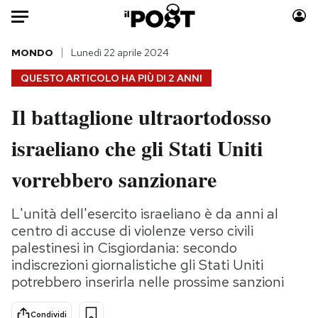
Auto
MONDO
Lunedì 22 aprile 2024
QUESTO ARTICOLO HA PIÙ DI
2 ANNI
HOME
Il battaglione ultraortodosso
Italia
Moda
israeliano che gli Stati Uniti
Mondo
Libri
Politica
Consumismi
vorrebbero sanzionare
Tecnologia
Storie/Idee
Internet
Ok Boomer!
L'unità dell'esercito israeliano è da anni al
Scienza
Media
centro di accuse di violenze verso civili
Cultura
Europa
palestinesi in Cisgiordania: secondo
indiscrezioni giornalistiche gli Stati Uniti
Economia
Altrecose
potrebbero inserirla nelle prossime sanzioni
Sport
Mondiali calcio 2026
Condividi