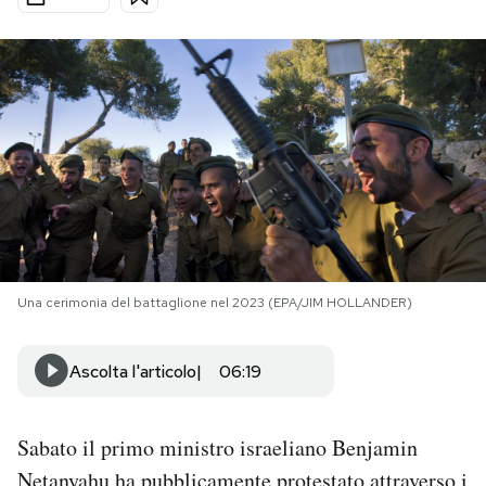
PODCAST
NEWSLETTER
I MIEI PREFERITI
SHOP
Una cerimonia del battaglione nel 2023 (EPA/JIM HOLLANDER)
CALENDARIO
Ascolta l'articolo
06:19
AREA PERSONALE
Sabato il primo ministro israeliano Benjamin
Area Personale
Newsletter
Netanyahu ha pubblicamente protestato attraverso
i