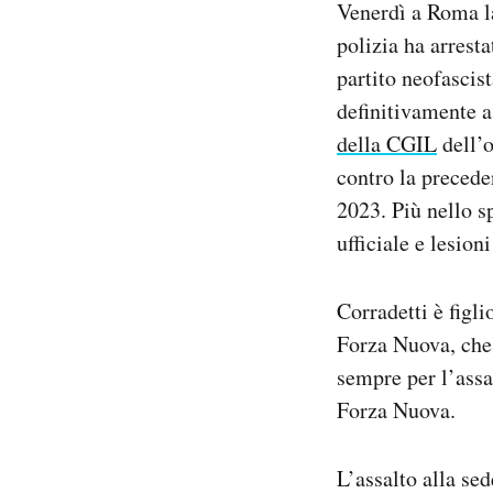
Venerdì a Roma la
Notifiche mobile
polizia ha arresta
Regala il Post
partito neofascis
Hai bisogno di aiuto?
Esci
definitivamente a
della CGIL
dell’o
contro la precede
2023. Più nello s
ufficiale e lesion
Corradetti è figl
Forza Nuova, che
sempre per l’assa
Forza Nuova.
L’assalto alla se