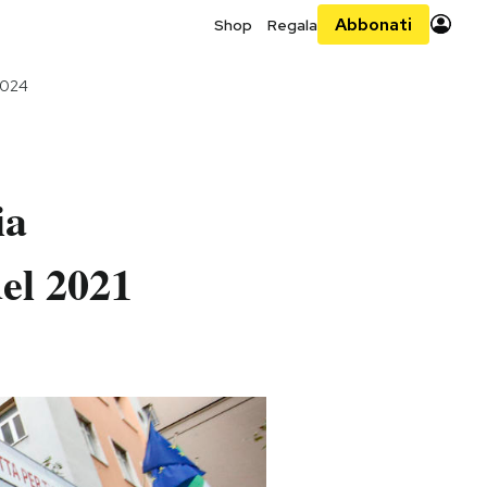
Abbonati
Shop
Regala
2024
ia
del 2021