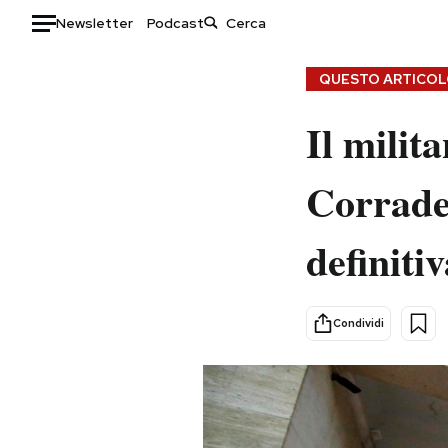
Newsletter
Podcast
Auto
QUESTO ARTICOLO
HOME
Il milit
Italia
Moda
Corradet
Mondo
Libri
Politica
Consumismi
definiti
Tecnologia
Storie/Idee
Internet
Ok Boomer!
Scienza
Media
Condividi
Cultura
Europa
Economia
Altrecose
Sport
Mondiali calcio 2026