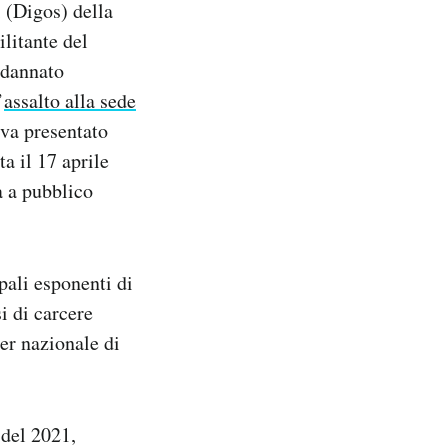
 (Digos) della
ilitante del
ndannato
’
assalto alla sede
eva presentato
a il 17 aprile
a a pubblico
ipali esponenti di
i di carcere
er nazionale di
 del 2021,