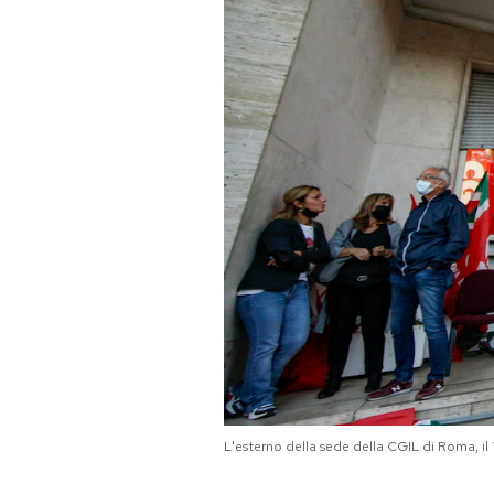
PODCAST
NEWSLETTER
I MIEI PREFERITI
SHOP
CALENDARIO
AREA PERSONALE
L'esterno della sede della CGIL di Roma, 
Area Personale
Newsletter