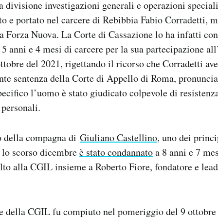
 divisione investigazioni generali e operazioni speciali
to e portato nel carcere di Rebibbia Fabio Corradetti, m
ta Forza Nuova. La Corte di Cassazione lo ha infatti co
 5 anni e 4 mesi di carcere per la sua partecipazione all
ttobre del 2021, rigettando il ricorso che Corradetti av
nte sentenza della Corte di Appello di Roma, pronunciat
pecifico l’uomo è stato giudicato colpevole di resistenz
i personali.
io della compagna di
Giuliano Castellino
, uno dei princ
 lo scorso dicembre
è stato condannato
a 8 anni e 7 mes
lto alla CGIL insieme a Roberto Fiore, fondatore e lead
de della CGIL fu compiuto nel pomeriggio del 9 ottobre