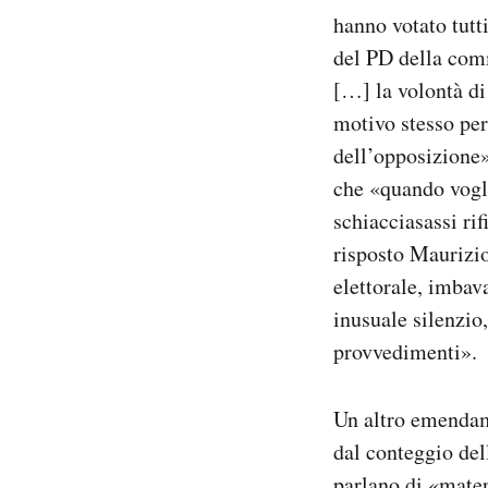
hanno votato tutt
del PD della comm
[…] la volontà di
motivo stesso per
dell’opposizione»
che «quando vogl
schiacciasassi ri
risposto Maurizi
elettorale, imbav
inusuale silenzio,
provvedimenti».
Un altro emendame
dal conteggio del
parlano di «materi