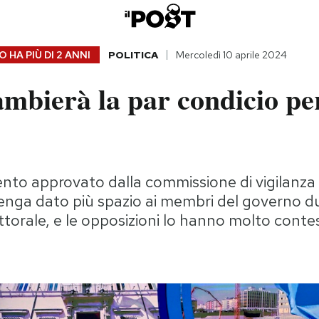
 HA PIÙ DI
2 ANNI
POLITICA
Mercoledì 10 aprile 2024
mbierà la par condicio per
o approvato dalla commissione di vigilanza d
enga dato più spazio ai membri del governo d
orale, e le opposizioni lo hanno molto conte