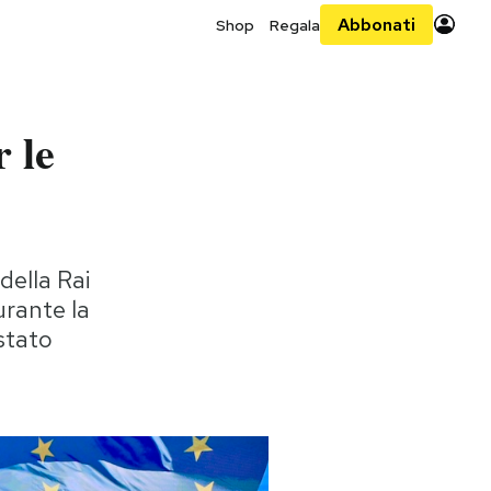
Abbonati
Shop
Regala
 le
ella Rai
urante la
stato