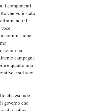
pa, i componenti
tto che «c’è stata
 eliminando il
a voce
 in commissione,
ome
posizioni ha
mminente campagna
bile e quanto mai
ziative e sui suoi
llo che esclude
 di governo che
ionali svolte».