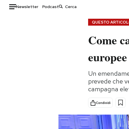
Newsletter
Podcast
Auto
QUESTO ARTICOLO
Come ca
HOME
Italia
Moda
europee
Mondo
Libri
Politica
Consumismi
Un emendament
Tecnologia
Storie/Idee
prevede che v
Internet
Ok Boomer!
campagna elett
Scienza
Media
Cultura
Europa
Condividi
Economia
Altrecose
Sport
Mondiali calcio 2026