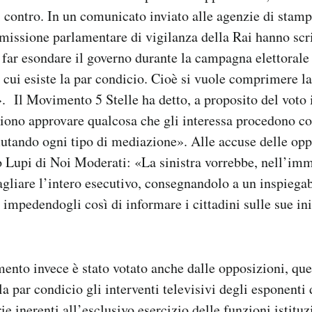
i contro. In un comunicato inviato alle agenzie di stam
issione parlamentare di vigilanza della Rai hanno scri
 far esondare il governo durante la campagna elettorale
 cui esiste la par condicio. Cioè si vuole comprimere l
. Il Movimento 5 Stelle ha detto, a proposito del voto
iono approvare qualcosa che gli interessa procedono c
fiutando ogni tipo di mediazione». Alle accuse delle op
o Lupi di Noi Moderati: «La sinistra vorrebbe, nell’i
agliare l’intero esecutivo, consegnandolo a un inspiega
 impedendogli così di informare i cittadini sulle sue ini
nto invece è stato votato anche dalle opposizioni, que
la par condicio gli interventi televisivi degli esponenti
e inerenti all’esclusivo esercizio delle funzioni istituz