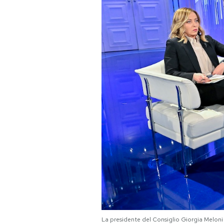
PODCAST
NEWSLETTER
I MIEI PREFERITI
SHOP
CALENDARIO
AREA PERSONALE
Area Personale
Newsletter
La presidente del Consiglio Giorgia Meloni