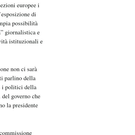
lezioni europee i
’esposizione di
ampia possibilità
à” giornalistica e
ità istituzionali e
one non ci sarà
i parlino della
i politici della
i del governo che
no la presidente
n commissione