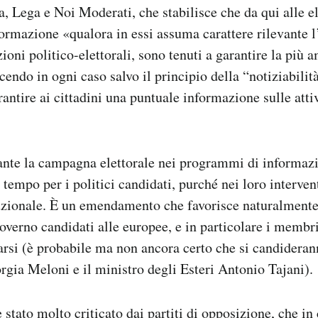
ia, Lega e Noi Moderati, che stabilisce che da qui alle e
rmazione «qualora in essi assuma carattere rilevante l
ioni politico-elettorali, sono tenuti a garantire la più 
cendo in ogni caso salvo il principio della “notiziabilit
rantire ai cittadini una puntuale informazione sulle attiv
ante la campagna elettorale nei programmi di informazi
tempo per i politici candidati, purché nei loro intervent
ituzionale. È un emendamento che favorisce naturalmente 
verno candidati alle europee, e in particolare i membr
rsi (è probabile ma non ancora certo che si candideran
rgia Meloni e il ministro degli Esteri Antonio Tajani).
tato molto criticato dai partiti di opposizione, che i