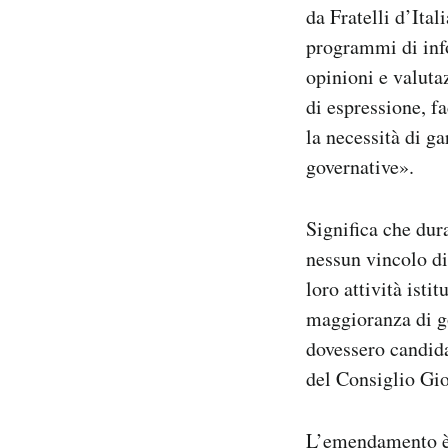
da Fratelli d’Ital
programmi di info
opinioni e valutaz
di espressione, fa
la necessità di ga
governative».
Significa che dur
nessun vincolo di 
loro attività ist
maggioranza di go
dovessero candida
del Consiglio Gio
L’emendamento è s