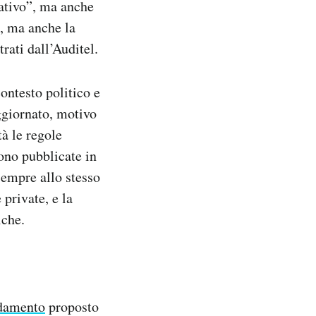
tativo”, ma anche
e, ma anche la
trati dall’Auditel.
ontesto politico e
ggiornato, motivo
tà le regole
ono pubblicate in
sempre allo stesso
private, e la
iche.
damento
proposto