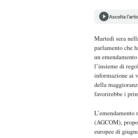
Notifiche mobile
Regala il Post
Ascolta l'arti
Hai bisogno di aiuto?
Esci
Martedì sera nell
parlamento che ha
un emendamento c
l’insieme di rego
informazione ai v
della maggioranza
favorirebbe i pri
L’emendamento ri
(AGCOM), proposta
europee di giugn