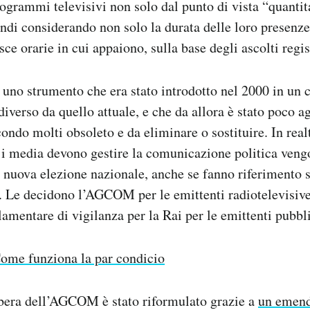
programmi televisivi non solo dal punto di vista “quanti
indi considerando non solo la durata delle loro presenz
sce orarie in cui appaiono, sulla base degli ascolti regis
 uno strumento che era stato introdotto nel 2000 in un c
iverso da quello attuale, e che da allora è stato poco a
condo molti obsoleto e da eliminare o sostituire. In real
 i media devono gestire la comunicazione politica veng
 nuova elezione nazionale, anche se fanno riferimento 
 Le decidono l’AGCOM per le emittenti radiotelevisive 
mentare di vigilanza per la Rai per le emittenti pubbl
ome funziona la par condicio
libera dell’AGCOM è stato riformulato grazie a
un emen