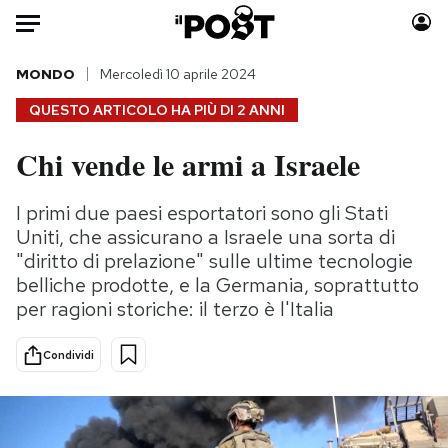
Auto
MONDO
Mercoledì 10 aprile 2024
QUESTO ARTICOLO HA PIÙ DI
2 ANNI
HOME
Chi vende le armi a Israele
Italia
Moda
Mondo
Libri
I primi due paesi esportatori sono gli Stati
Politica
Consumismi
Uniti, che assicurano a Israele una sorta di
Tecnologia
Storie/Idee
"diritto di prelazione" sulle ultime tecnologie
belliche prodotte, e la Germania, soprattutto
Internet
Ok Boomer!
per ragioni storiche: il terzo è l'Italia
Scienza
Media
Cultura
Europa
Condividi
Economia
Altrecose
Sport
Mondiali calcio 2026