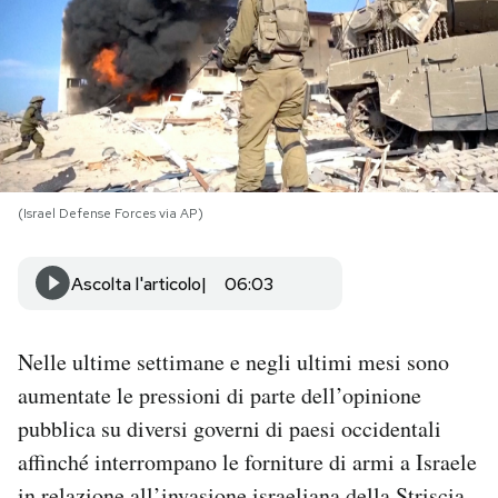
PODCAST
NEWSLETTER
I MIEI PREFERITI
(Israel Defense Forces via AP)
SHOP
Ascolta l'articolo
06:03
CALENDARIO
Nelle ultime settimane e negli ultimi mesi sono
aumentate le pressioni di parte dell’opinione
AREA PERSONALE
pubblica su diversi governi di paesi occidentali
affinché interrompano le forniture di armi a Israele
Area Personale
Newsletter
in relazione all’
invasione israeliana della Striscia