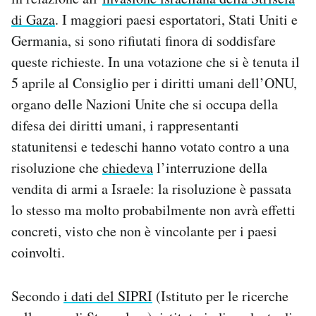
Notifiche mobile
di Gaza
. I maggiori paesi esportatori, Stati Uniti e
Regala il Post
Germania, si sono rifiutati finora di soddisfare
Hai bisogno di aiuto?
queste richieste. In una votazione che si è tenuta il
Esci
5 aprile al Consiglio per i diritti umani dell’ONU,
organo delle Nazioni Unite che si occupa della
difesa dei diritti umani, i rappresentanti
statunitensi e tedeschi hanno votato contro a una
risoluzione che
chiedeva
l’interruzione della
vendita di armi a Israele: la risoluzione è passata
lo stesso ma molto probabilmente non avrà effetti
concreti, visto che non è vincolante per i paesi
coinvolti.
Secondo
i dati del SIPRI
(Istituto per le ricerche