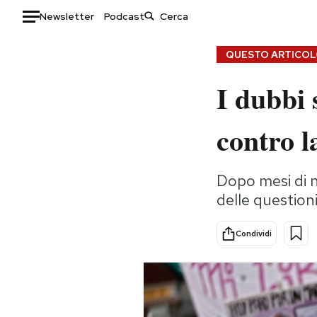
Newsletter
Podcast
Auto
QUESTO ARTICOLO
I dubbi 
HOME
Italia
Moda
contro l
Mondo
Libri
Politica
Consumismi
Dopo mesi di n
Tecnologia
Storie/Idee
delle question
Internet
Ok Boomer!
Scienza
Media
Condividi
Cultura
Europa
Economia
Altrecose
Sport
Mondiali calcio 2026