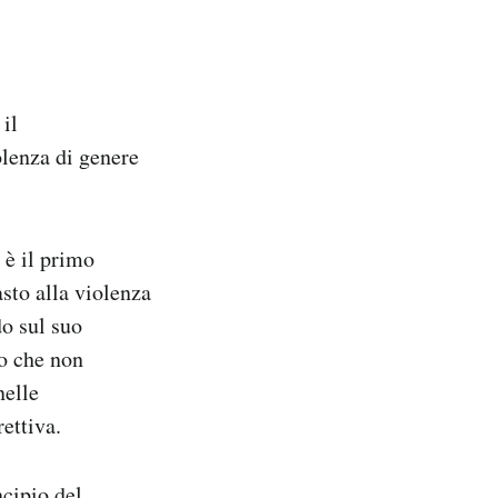
il
olenza di genere
 è il primo
sto alla violenza
do sul suo
to che non
nelle
rettiva.
ncipio del