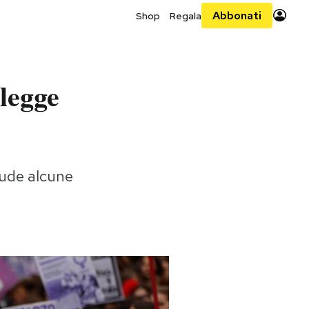
Abbonati
Shop
Regala
 legge
lude alcune