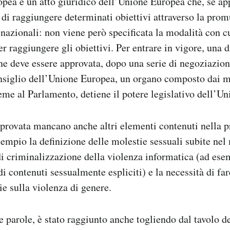
opea è un atto giuridico dell’Unione Europea che, se a
 di raggiungere determinati obiettivi attraverso la pro
nazionali: non viene però specificata la modalità con cui
r raggiungere gli obiettivi. Per entrare in vigore, una d
e deve essere approvata, dopo una serie di negoziazion
siglio dell’Unione Europea, un organo composto dai min
me al Parlamento, detiene il potere legislativo dell’Un
pprovata mancano anche altri elementi contenuti nella pr
sempio la definizione delle molestie sessuali subite ne
o di criminalizzazione della violenza informatica (ad ese
i contenuti sessualmente espliciti) e la necessità di fa
ie sulla violenza di genere.
re parole, è stato raggiunto anche togliendo dal tavolo d