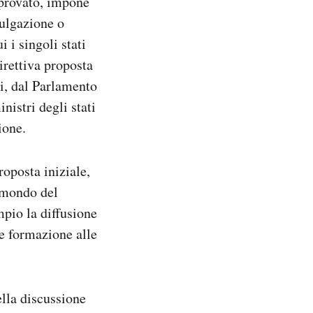
pprovato, impone
mulgazione o
 i singoli stati
irettiva proposta
i, dal Parlamento
istri degli stati
ione.
oposta iniziale,
l mondo del
mpio la diffusione
re formazione alle
ella discussione