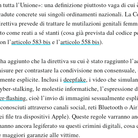
 tutta l’Unione»: una definizione piuttosto vaga di cui è
cadute concrete sui singoli ordinamenti nazionali. La
rettiva prevede di trattare le mutilazioni genitali femmi
o come reati a sé stanti (cosa già prevista dal codice pe
on l’
articolo 583 bis
e l’
articolo 558 bis
).
 aggiunto che la direttiva su cui è stato raggiunto l’
misure per contrastare la condivisione non consensuale, 
ente esplicite. Inclusi i
deepfake
, i video che simula
cyber-stalking, le molestie informatiche, l’espressione d
er-flashing
, cioè l’invio di immagini sessualmente espli
sconosciuti attraverso canali social, reti Bluetooth o Ai
i file tra dispositivi Apple). Queste regole varranno an
nno ancora legiferato su questi crimini digitali, cosa
e maggiori garanzie alle vittime.