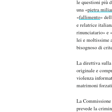
le questioni più 
una «
pietra milia
«
fallimento
» del
e relatrice italia
rinunciatario» e 
lei e moltissime a
bisognoso di crit
La direttiva sulla
originale e compr
violenza informat
matrimoni forzati
La Commissione Eu
prevede la crimin