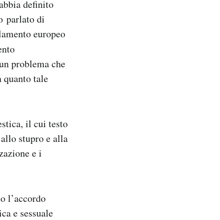
abbia definito
o parlato di
rlamento europeo
ento
i un problema che
n quanto tale
tica, il cui testo
 allo stupro e alla
zazione e i
to l’accordo
ica e sessuale