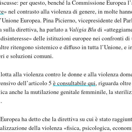
discusse: per questo, benché la Commissione Europea l’
re
» nel contrasto alla violenza di genere, in molte hann
l’Unione Europea. Pina Picierno, vicepresidente del Pa
na sulla direttiva, ha parlato a
Valigia Blu
di «atteggiam
«disinteresse» delle istituzioni europee nei confronti d
ltre ritengono sistemico e diffuso in tutta l’Unione, e i
eri e soluzioni comuni.
 lotta alla violenza contro le donne e alla violenza domes
ensivo dell’articolo 5
è consultabile qui
, riguarda oltre
ica anche la mutilazione genitale femminile, la steriliz
.
ropea ha detto che la direttiva su cui è stato raggiun
alizzazione della violenza «fisica, psicologica, econom