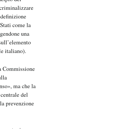
 criminalizzare
 definizione
Stati come la
ligendone una
 sull’elemento
e italiano).
 la Commissione
lla
nso», ma che la
 centrale del
lla prevenzione