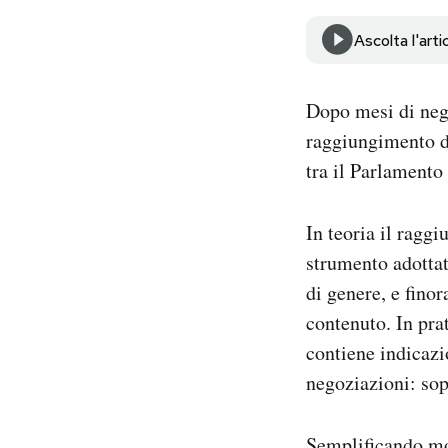
Notifiche mobile
Ascolta l'arti
Regala il Post
Hai bisogno di aiuto?
Esci
Dopo mesi di neg
raggiungimento di
tra il Parlamento
In teoria il ragg
strumento adottat
di genere, e fino
contenuto. In pra
contiene indicazi
negoziazioni: sopr
Semplificando mol