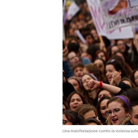
PODCAST
NEWSLETTER
I MIEI PREFERITI
SHOP
CALENDARIO
AREA PERSONALE
Area Personale
Una manifestazione contro la violenza sul
Newsletter