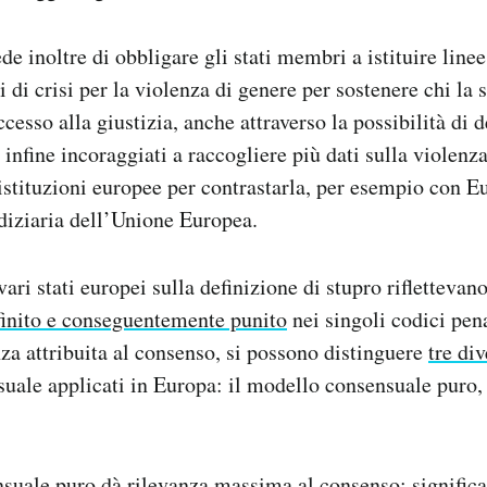
de inoltre di obbligare gli stati membri a istituire linee
i di crisi per la violenza di genere per sostenere chi la 
accesso alla giustizia, anche attraverso la possibilità di
 infine incoraggiati a raccogliere più dati sulla violenza
istituzioni europee per contrastarla, per esempio con Eur
diziaria dell’Unione Europea.
 vari stati europei sulla definizione di stupro riflettevan
finito e conseguentemente punito
nei singoli codici pena
za attribuita al consenso, si possono distinguere
tre di
ssuale applicati in Europa: il modello consensuale puro,
suale puro dà rilevanza massima al consenso: significa