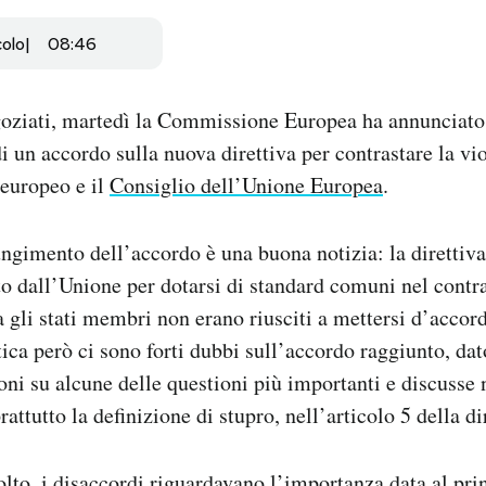
colo
08:46
oziati, martedì la Commissione Europea ha annunciato 
 un accordo sulla nuova direttiva per contrastare la vi
 europeo e il
Consiglio dell’Unione Europea
.
iungimento dell’accordo è una buona notizia: la direttiva
o dall’Unione per dotarsi di standard comuni nel contra
ra gli stati membri non erano riusciti a mettersi d’accor
tica però ci sono forti dubbi sull’accordo raggiunto, da
oni su alcune delle questioni più importanti e discusse 
attutto la definizione di stupro, nell’articolo 5 della di
to, i disaccordi riguardavano l’importanza data al pri