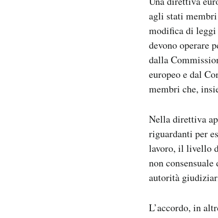
Una direttiva eur
agli stati membri
modifica di leggi 
devono operare pe
dalla Commission
europeo e dal Con
membri che, insie
Nella direttiva a
riguardanti per e
lavoro, il livell
non consensuale d
autorità giudiziar
L’accordo, in alt