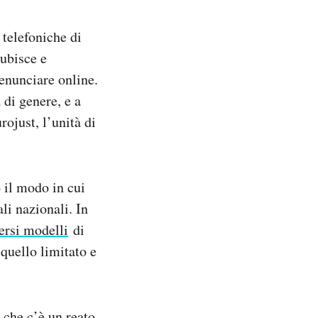
 telefoniche di
subisce e
 denunciare online.
 di genere, e a
ojust, l’unità di
o il modo in cui
li nazionali. In
versi modelli
di
 quello limitato e
 che c’è un reato