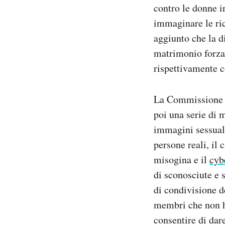
contro le donne in
immaginare le ri
aggiunto che la di
matrimonio forzat
rispettivamente c
La Commissione ha
poi una serie di 
immagini sessualm
persone reali, il 
misogina e il
cyb
di sconosciute e 
di condivisione de
membri che non ha
consentire di dar