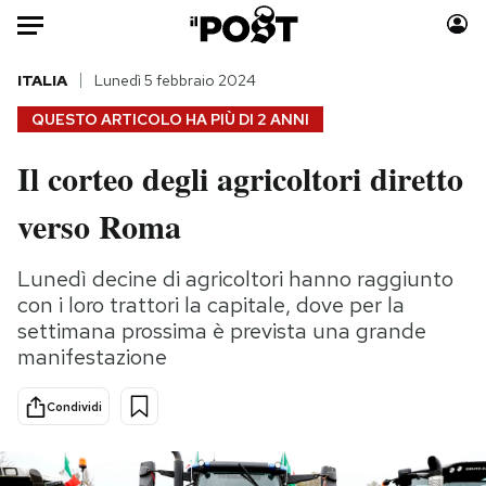
Auto
ITALIA
Lunedì 5 febbraio 2024
QUESTO ARTICOLO HA PIÙ DI
2 ANNI
HOME
Il corteo degli agricoltori diretto
Italia
Moda
verso Roma
Mondo
Libri
Politica
Consumismi
Lunedì decine di agricoltori hanno raggiunto
Tecnologia
Storie/Idee
con i loro trattori la capitale, dove per la
Internet
Ok Boomer!
settimana prossima è prevista una grande
Scienza
Media
manifestazione
Cultura
Europa
Economia
Altrecose
Condividi
Sport
Mondiali calcio 2026