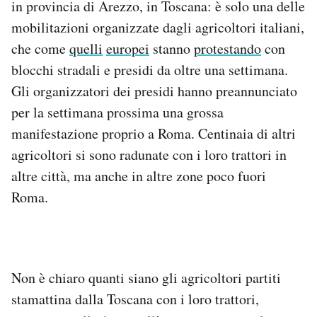
in provincia di Arezzo, in Toscana: è solo una delle
Notifiche mobile
mobilitazioni organizzate dagli agricoltori italiani,
Regala il Post
che come
quelli
europei
stanno
protestando
con
Hai bisogno di aiuto?
Esci
blocchi stradali e presidi da oltre una settimana.
Gli organizzatori dei presidi hanno preannunciato
per la settimana prossima una grossa
manifestazione proprio a Roma. Centinaia di altri
agricoltori si sono radunate con i loro trattori in
altre città, ma anche in altre zone poco fuori
Roma.
Non è chiaro quanti siano gli agricoltori partiti
stamattina dalla Toscana con i loro trattori,