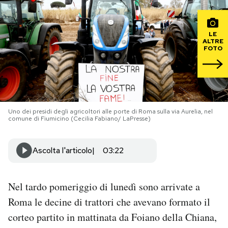
PODCAST
LE
ALTRE
FOTO
NEWSLETTER
I MIEI PREFERITI
Uno dei presidi degli agricoltori alle porte di Roma sulla via Aurelia, nel
comune di Fiumicino (Cecilia Fabiano/ LaPresse)
SHOP
Ascolta l'articolo
03:22
CALENDARIO
Nel tardo pomeriggio di lunedì sono arrivate a
AREA PERSONALE
Roma le decine di trattori che avevano formato il
Area Personale
corteo partito in mattinata da Foiano della Chiana,
Newsletter