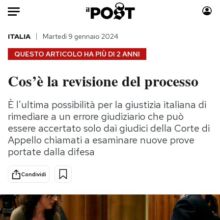
Auto
ITALIA
Martedì 9 gennaio 2024
QUESTO ARTICOLO HA PIÙ DI
2 ANNI
HOME
Cos’è la revisione del processo
Italia
Moda
Mondo
Libri
È l'ultima possibilità per la giustizia italiana di
Politica
Consumismi
rimediare a un errore giudiziario che può
Tecnologia
Storie/Idee
essere accertato solo dai giudici della Corte di
Appello chiamati a esaminare nuove prove
Internet
Ok Boomer!
portate dalla difesa
Scienza
Media
Cultura
Europa
Condividi
Economia
Altrecose
Sport
Mondiali calcio 2026