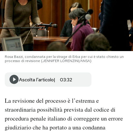
PODCAST
NEWSLETTER
I MIEI PREFERITI
Rosa Bazzi, condannata per la strage di Erba per cui è stato chiesto un
processo di revisione (JENNIFER LORENZINI/ANSA)
SHOP
Ascolta l'articolo
03:32
CALENDARIO
La revisione del processo è l’estrema e
straordinaria possibilità prevista dal codice di
AREA PERSONALE
procedura penale italiano di correggere un errore
Area Personale
giudiziario che ha portato a una condanna
Newsletter