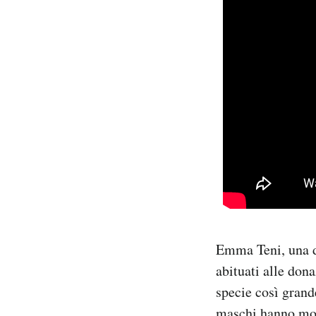
Emma Teni, una d
abituati alle don
specie così grand
maschi hanno most