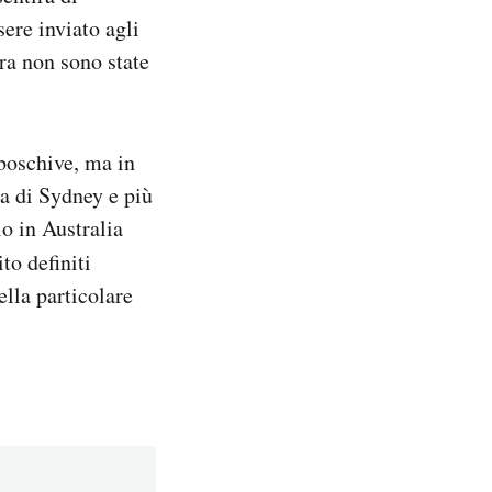
ere inviato agli
ora non sono state
 boschive, ma in
ea di Sydney e più
lo in Australia
ito definiti
ella particolare