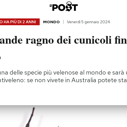
 HA PIÙ DI
2 ANNI
MONDO
Venerdì 5 gennaio 2024
rande ragno dei cunicoli fi
o
na delle specie più velenose al mondo e sarà u
iveleno: se non vivete in Australia potete star