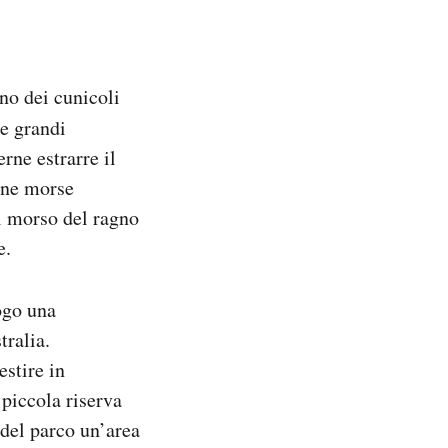
gno dei cunicoli
ue grandi
rne estrarre il
sone morse
l morso del ragno
e.
ogo una
tralia.
estire in
 piccola riserva
 del parco un’area