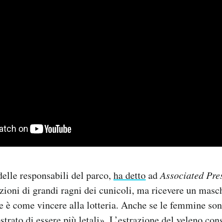
elle responsabili del parco,
ha detto
ad
Associated Pre
azioni di grandi ragni dei cunicoli, ma ricevere un masc
e è come vincere alla lotteria. Anche se le femmine son
rato di essere più letali». L’estrazione del veleno cons