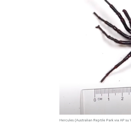
PODCAST
NEWSLETTER
I MIEI PREFERITI
SHOP
CALENDARIO
AREA PERSONALE
Area Personale
Hercules (Australian Reptile Park via AP su
Newsletter