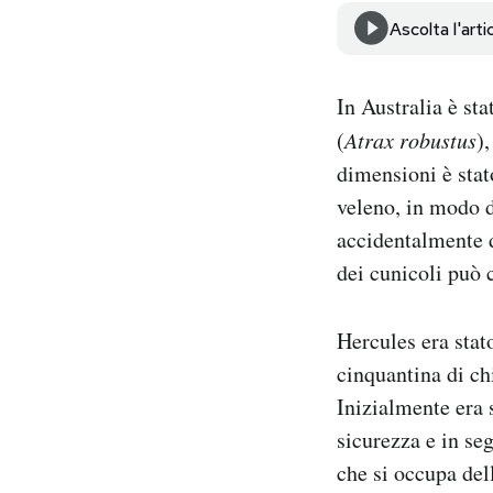
Notifiche mobile
Ascolta l'arti
Regala il Post
Hai bisogno di aiuto?
In Australia è st
Esci
(
Atrax robustus
)
dimensioni è stat
veleno, in modo d
accidentalmente d
dei cunicoli può 
Hercules era stat
cinquantina di ch
Inizialmente era 
sicurezza e in segu
che si occupa dell