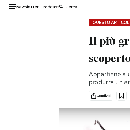
Newsletter
Podcast
Auto
QUESTO ARTICOLO
Il più g
HOME
Italia
Moda
scopert
Mondo
Libri
Politica
Consumismi
Appartiene a u
Tecnologia
Storie/Idee
produrre un ant
Internet
Ok Boomer!
Scienza
Media
Condividi
Cultura
Europa
Economia
Altrecose
Sport
Mondiali calcio 2026