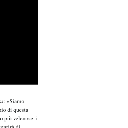
ss
: «Siamo
hio di questa
o più velenose, i
entirà di