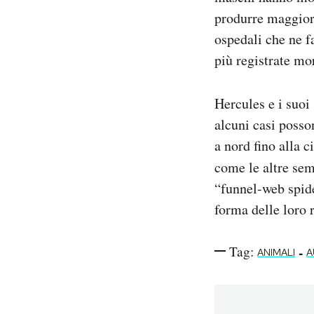
produrre maggiori
ospedali che ne f
più registrate mor
Hercules e i suoi 
alcuni casi posso
a nord fino alla c
come le altre se
“funnel-web spide
forma delle loro 
Tag:
-
ANIMALI
A