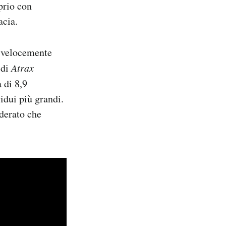
oprio con
acia.
o velocemente
 di
Atrax
 di 8,9
vidui più grandi.
iderato che