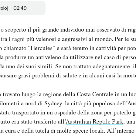
colo
02:49
ato scoperto il più grande individuo mai osservato di ra
, tra i ragni più velenosi e aggressivi al mondo. Per le s
o chiamato “Hercules” e sarà tenuto in cattività per pote
a produrre un antiveleno da utilizzare nel caso di per
a uno dei suoi simili. Se non trattato adeguatamente, i
causare gravi problemi di salute e in alcuni casi la mort
o trovato lungo la regione della Costa Centrale in un lu
ilometri a nord di Sydney, la città più popolosa dell’Aus
stato trasportato in un ospedale della zona per poterlo g
ito era stato trasferito all’
Australian Reptile Park
, una
a cura e della tutela di molte specie locali. All’interno