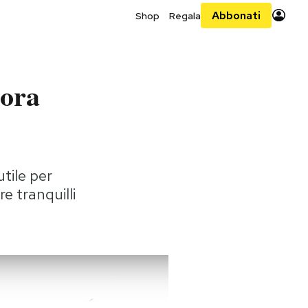
Abbonati
Shop
Regala
nora
tile per
e tranquilli