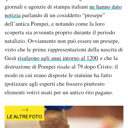
Notifiche mobile
giornali e agenzie di stampa italiani
ne hanno dato
Regala il Post
notizia
parlando di un cosiddetto “presepe”
Hai bisogno di aiuto?
dell’antica Pompei, e notando come la loro
Esci
scoperta sia avvenuta proprio durante il periodo
natalizio. Ovviamente non può essere un presepe,
visto che le prime rappresentazioni della nascita di
Gesù
risalgono agli anni intorno al 1200
e che la
distruzione di Pompei risale al 79 dopo Cristo: il
modo in cui erano disposte le statuine ha fatto
ipotizzare agli esperti che fossero piuttosto
elementi votivi usati per un antico rito pagano.