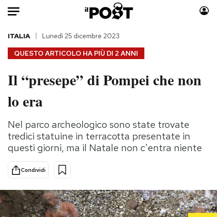
Auto
ITALIA
Lunedì 25 dicembre 2023
QUESTO ARTICOLO HA PIÙ DI
2 ANNI
HOME
Il “presepe” di Pompei che non
Italia
Moda
lo era
Mondo
Libri
Politica
Consumismi
Nel parco archeologico sono state trovate
Tecnologia
Storie/Idee
tredici statuine in terracotta presentate in
Internet
Ok Boomer!
questi giorni, ma il Natale non c'entra niente
Scienza
Media
Cultura
Europa
Condividi
Economia
Altrecose
Sport
Mondiali calcio 2026