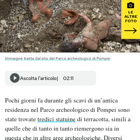
LE
PODCAST
ALTRE
FOTO
NEWSLETTER
I MIEI PREFERITI
Immagine tratta dal sito del Parco archeologico di Pompei
SHOP
Ascolta l'articolo
02:11
CALENDARIO
Pochi giorni fa durante gli scavi di un’antica
residenza nel Parco archeologico di Pompei sono
AREA PERSONALE
state trovate
tredici statuine
di terracotta, simili a
quelle che di tanto in tanto riemergono sia in
Area Personale
questa che in altre aree archeologiche. Diversi
Newsletter