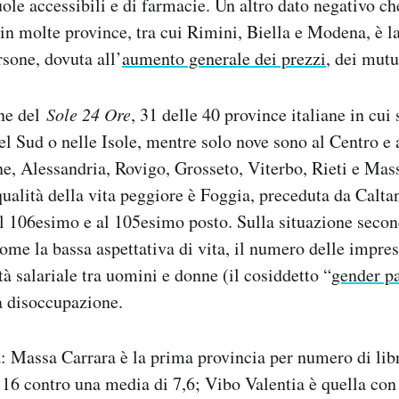
ole accessibili e di farmacie. Un altro dato negativo ch
a in molte province, tra cui Rimini, Biella e Modena, è 
rsone, dovuta all’
aumento generale dei prezzi
, dei mutu
ne del
Sole 24 Ore
, 31 delle 40 province italiane in cui
el Sud o nelle Isole, mentre solo nove sono al Centro e 
e, Alessandria, Rovigo, Grosseto, Viterbo, Rieti e Mas
qualità della vita peggiore è Foggia, preceduta da Caltan
l 106esimo e al 105esimo posto. Sulla situazione second
ome la bassa aspettativa di vita, il numero delle impres
tà salariale tra uomini e donne (il cosiddetto “
gender p
la disoccupazione.
: Massa Carrara è la prima provincia per numero di lib
 16 contro una media di 7,6; Vibo Valentia è quella con