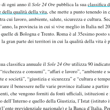
e di ogni anno il
Sole 24 Ore
pubblica la sua
classifica 
e della qualità della vita
, che mette a punto tenendo in 
tra cui lavoro, ambiente, salute, sicurezza e cultura. S
t’anno, la provincia in cui si vive meglio in Italia nel 2
a quelle di Bologna e Trento. Roma è al 35esimo posto 
 la gran parte dei territori in cui la qualità della vita è 
sua classifica annuale il
Sole 24 Ore
utilizza 90 indicator
 “ricchezza e consumi”, “affari e lavoro”, “ambiente e s
te e società”, “giustizia e sicurezza” e “cultura e tempo
rare il benessere nelle varie province italiane a partire 
nti, che vengono forniti da fonti ufficiali, istituzioni e i
o dell’Interno e quello della Giustizia, l’Istat (istituto 
s (l’ente previdenziale nazionale) e la
Banca d’Italia
. Pe