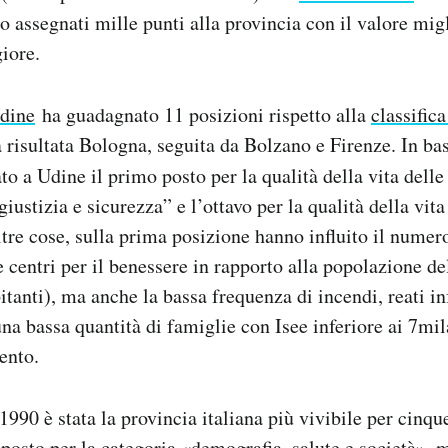
o assegnati mille punti alla provincia con il valore migl
giore.
dine
ha guadagnato 11 posizioni rispetto alla
classific
a risultata Bologna, seguita da Bolzano e Firenze. In base
o a Udine il primo posto per la qualità della vita delle
giustizia e sicurezza” e l’ottavo per la qualità della vit
ltre cose, sulla prima posizione hanno influito il numer
e centri per il benessere in rapporto alla popolazione de
itanti), ma anche la bassa frequenza di incendi, reati in
una bassa quantità di famiglie con Isee inferiore ai 7mil
ento.
 1990 è stata la provincia italiana più vivibile per cinqu
 posto per la categoria «demografia, salute e società»,