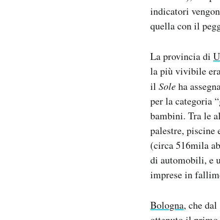
indicatori vengon
quella con il peg
La provincia di
U
la più vivibile er
il
Sole
ha assegnat
per la categoria “
bambini. Tra le a
palestre, piscine 
(circa 516mila ab
di automobili, e 
imprese in fallim
Bologna
, che dal
ottenuto il primo