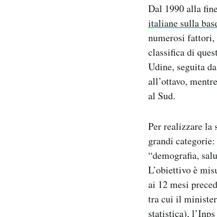
Dal 1990 alla fin
Notifiche mobile
Regala il Post
italiane sulla bas
Hai bisogno di aiuto?
numerosi fattori, 
Esci
classifica di ques
Udine, seguita d
all’ottavo, mentre
al Sud.
Per realizzare la 
grandi categorie:
“demografia, salu
L’obiettivo è misu
ai 12 mesi precede
tra cui il minister
statistica), l’Inp