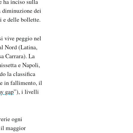
e ha inciso sulla
la diminuzione dei
i e delle bollette.
 si vive peggio nel
al Nord (Latina,
sa Carrara). La
issetta e Napoli,
o la classifica
e in fallimento, il
ay gap
”), i livelli
rerie ogni
 il maggior