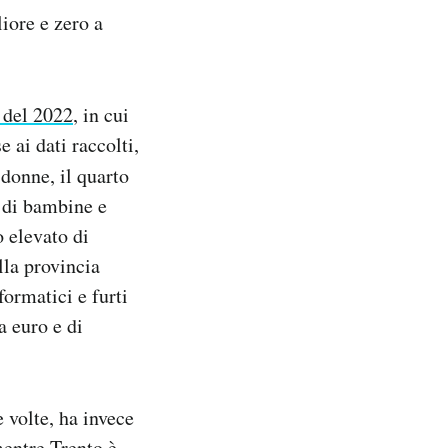
iore e zero a
a del 2022
, in cui
 ai dati raccolti,
 donne, il quarto
a di bambine e
o elevato di
lla provincia
formatici e furti
a euro e di
e volte, ha invece
 mentre
Trento
è