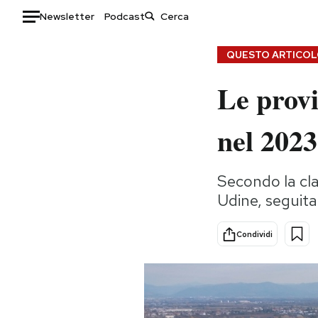
Newsletter
Podcast
Auto
QUESTO ARTICOLO
Le provi
HOME
Italia
Moda
nel 2023
Mondo
Libri
Politica
Consumismi
Secondo la clas
Tecnologia
Storie/Idee
Udine, seguit
Internet
Ok Boomer!
Scienza
Media
Condividi
Cultura
Europa
Economia
Altrecose
Sport
Mondiali calcio 2026