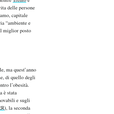
vita delle persone
gamo, capitale
ria “ambiente e
l miglior posto
ile, ma quest’anno
e, di quello degli
ntro l’obesità.
a è stata
novabili e sugli
RR
), la seconda