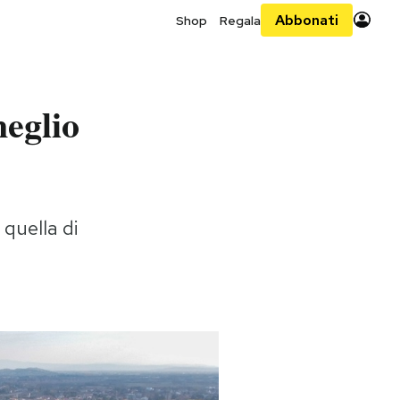
Abbonati
Shop
Regala
meglio
 quella di