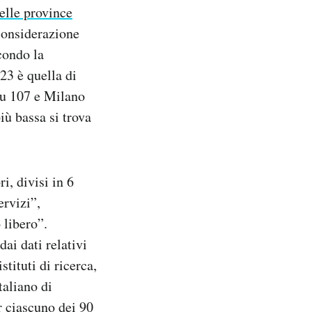
delle province
considerazione
econdo la
023 è quella di
su 107 e Milano
più bassa si trova
i, divisi in 6
ervizi”,
 libero”.
dai dati relativi
stituti di ricerca,
italiano di
r ciascuno dei 90