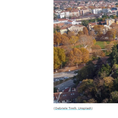
PODCAST
NEWSLETTER
I MIEI PREFERITI
SHOP
CALENDARIO
AREA PERSONALE
Area Personale
(
Gabriele Tirelli, Unsplash
)
Newsletter