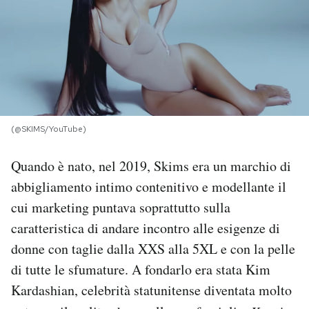
PODCAST
NEWSLETTER
I MIEI PREFERITI
(@SKIMS/YouTube)
Quando è nato, nel 2019, Skims era un marchio di
SHOP
abbigliamento intimo contenitivo e modellante il
cui marketing puntava soprattutto sulla
CALENDARIO
caratteristica di andare incontro alle esigenze di
donne con taglie dalla XXS alla 5XL e con la pelle
AREA PERSONALE
di tutte le sfumature. A fondarlo era stata Kim
Area Personale
Kardashian, celebrità statunitense diventata molto
Newsletter