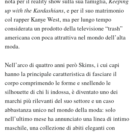
nota per il reality show sulla sua famiglia,
Keeping
Notifiche mobile
up with the Kardashians
, e per il suo matrimonio
Regala il Post
col rapper Kanye West, ma per lungo tempo
Hai bisogno di aiuto?
considerata un prodotto della televisione “trash”
Esci
americana con poca attrattiva nel mondo dell’alta
moda.
Nell’arco di quattro anni però Skims, i cui capi
hanno la principale caratteristica di fasciare il
corpo comprimendo le forme e snellendo le
silhouette di chi li indossa, è diventato uno dei
marchi più rilevanti del suo settore e un caso
abbastanza unico nel mondo della moda: solo
nell’ultimo mese ha annunciato una linea di intimo
maschile, una collezione di abiti eleganti con