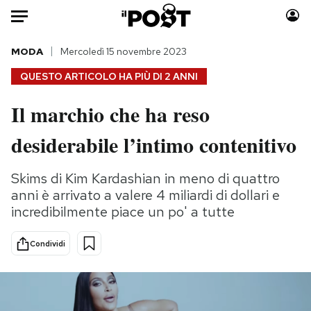
Auto
MODA
Mercoledì 15 novembre 2023
QUESTO ARTICOLO HA PIÙ DI
2 ANNI
HOME
Il marchio che ha reso
Italia
Moda
desiderabile l’intimo contenitivo
Mondo
Libri
Politica
Consumismi
Skims di Kim Kardashian in meno di quattro
Tecnologia
Storie/Idee
anni è arrivato a valere 4 miliardi di dollari e
Internet
Ok Boomer!
incredibilmente piace un po' a tutte
Scienza
Media
Cultura
Europa
Condividi
Economia
Altrecose
Sport
Mondiali calcio 2026