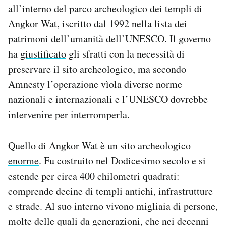
all’interno del parco archeologico dei templi di
Notifiche mobile
Regala il Post
Angkor Wat, iscritto dal 1992 nella lista dei
Hai bisogno di aiuto?
patrimoni dell’umanità dell’UNESCO. Il governo
Esci
ha
giustificato
gli sfratti con la necessità di
preservare il sito archeologico, ma secondo
Amnesty l’operazione vìola diverse norme
nazionali e internazionali e l’UNESCO dovrebbe
intervenire per interromperla.
Quello di Angkor Wat è un sito archeologico
enorme
. Fu costruito nel Dodicesimo secolo e si
estende per circa 400 chilometri quadrati:
comprende decine di templi antichi, infrastrutture
e strade. Al suo interno vivono migliaia di persone,
molte delle quali da generazioni, che nei decenni