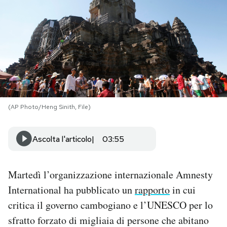
PODCAST
NEWSLETTER
I MIEI PREFERITI
(AP Photo/Heng Sinith, File)
SHOP
Ascolta l'articolo
03:55
CALENDARIO
Martedì l’organizzazione internazionale Amnesty
AREA PERSONALE
International ha pubblicato un
rapporto
in cui
critica il governo cambogiano e l’UNESCO per lo
Area Personale
sfratto forzato di migliaia di persone che abitano
Newsletter