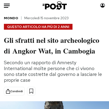
Auto
MONDO
Mercoledì 15 novembre 2023
QUESTO ARTICOLO HA PIÙ DI
2 ANNI
HOME
Gli sfratti nel sito archeologico
Italia
Moda
di Angkor Wat, in Cambogia
Mondo
Libri
Politica
Consumismi
Secondo un rapporto di Amnesty
Tecnologia
Storie/Idee
International molte persone che ci vivono
Internet
Ok Boomer!
sono state costrette dal governo a lasciare le
Scienza
Media
proprie case
Cultura
Europa
Economia
Altrecose
Condividi
Sport
Mondiali calcio 2026