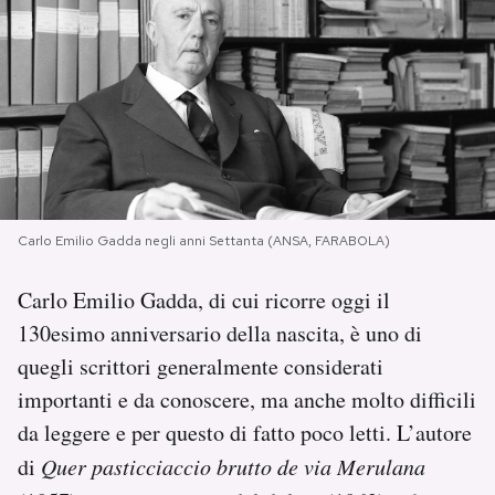
PODCAST
NEWSLETTER
I MIEI PREFERITI
Carlo Emilio Gadda negli anni Settanta (ANSA, FARABOLA)
SHOP
Carlo Emilio Gadda, di cui ricorre oggi il
130esimo anniversario della nascita, è uno di
CALENDARIO
quegli scrittori generalmente considerati
importanti e da conoscere, ma anche molto difficili
AREA PERSONALE
da leggere e per questo di fatto poco letti. L’autore
Area Personale
di
Quer pasticciaccio brutto de via Merulana
Newsletter