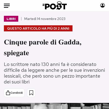
Auto
LIBRI
Martedì 14 novembre 2023
QUESTO ARTICOLO HA PIÙ DI
2 ANNI
HOME
Cinque parole di Gadda,
Italia
Moda
Mondo
Libri
spiegate
Politica
Consumismi
Tecnologia
Storie/Idee
Lo scrittore nato 130 anni fa è considerato
Internet
Ok Boomer!
difficile da leggere anche per le sue invenzioni
lessicali, che però sono un pezzo importante
Scienza
Media
dei suoi libri
Cultura
Europa
Economia
Altrecose
Condividi
Sport
Mondiali calcio 2026