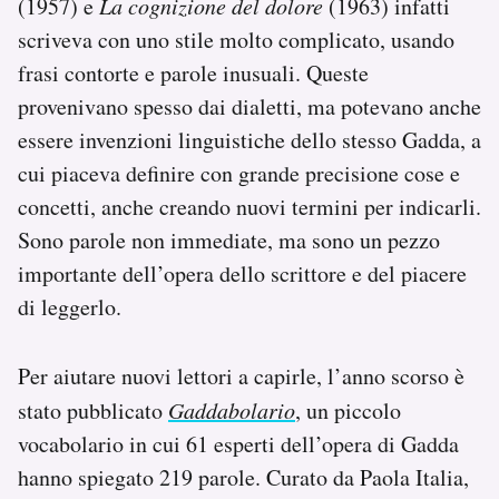
(1957) e
La cognizione del dolore
(1963) infatti
Notifiche mobile
scriveva con uno stile molto complicato, usando
Regala il Post
frasi contorte e parole inusuali. Queste
Hai bisogno di aiuto?
provenivano spesso dai dialetti, ma potevano anche
Esci
essere invenzioni linguistiche dello stesso Gadda, a
cui piaceva definire con grande precisione cose e
concetti, anche creando nuovi termini per indicarli.
Sono parole non immediate, ma sono un pezzo
importante dell’opera dello scrittore e del piacere
di leggerlo.
Per aiutare nuovi lettori a capirle, l’anno scorso è
stato pubblicato
Gaddabolario
, un piccolo
vocabolario in cui 61 esperti dell’opera di Gadda
hanno spiegato 219 parole. Curato da Paola Italia,