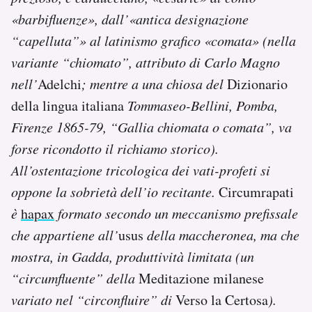
«barbifluenze», dall’«antica designazione
“capelluta”» al latinismo grafico «comata» (nella
variante “chiomato”, attributo di Carlo Magno
nell’
Adelchi
; mentre a una chiosa del
Dizionario
della lingua italiana
Tommaseo-Bellini, Pomba,
Firenze 1865-79, “Gallia chiomata o comata”, va
forse ricondotto il richiamo storico).
All’ostentazione tricologica dei vati-profeti si
oppone la sobrietà dell’io recitante.
Circumrapati
è
hapax
formato secondo un meccanismo prefissale
che appartiene all’
usus
della maccheronea, ma che
mostra, in Gadda, produttività limitata (un
“circumfluente” della
Meditazione milanese
variato nel “circonfluire” di
Verso la Certosa
).