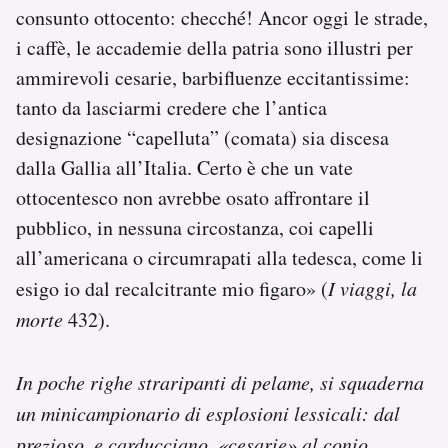
consunto ottocento: checché! Ancor oggi le strade,
i caffè, le accademie della patria sono illustri per
ammirevoli cesarie, barbifluenze eccitantissime:
tanto da lasciarmi credere che l’antica
designazione “capelluta” (comata) sia discesa
dalla Gallia all’Italia. Certo è che un vate
ottocentesco non avrebbe osato affrontare il
pubblico, in nessuna circostanza, coi capelli
all’americana o circumrapati alla tedesca, come li
esigo io dal recalcitrante mio figaro» (
I viaggi, la
morte
432).
In poche righe straripanti di pelame, si squaderna
un minicampionario di esplosioni lessicali: dal
prezioso, e carducciano, «cesarie» al conio