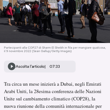
PODCAST
NEWSLETTER
I MIEI PREFERITI
Partecipanti alla COP27 di Sharm El Sheikh in fila per mangiare qualcosa,
il 9 novembre 2022 (Sean Gallup/Getty Images)
SHOP
Ascolta l'articolo
07:33
CALENDARIO
Tra circa un mese inizierà a Dubai, negli Emirati
Arabi Uniti, la 28esima conferenza delle Nazioni
AREA PERSONALE
Unite sul cambiamento climatico (COP28), la
Area Personale
nuova riunione della comunità internazionale per
Newsletter