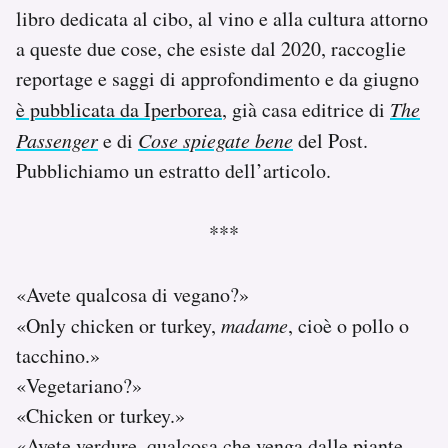
libro dedicata al cibo, al vino e alla cultura attorno
a queste due cose, che esiste dal 2020, raccoglie
reportage e saggi di approfondimento e da giugno
è pubblicata da Iperborea
, già casa editrice di
The
Passenger
e di
Cose spiegate bene
del Post.
Pubblichiamo un estratto dell’articolo.
***
«Avete qualcosa di vegano?»
«Only chicken or turkey,
madame
, cioè o pollo o
tacchino.»
«Vegetariano?»
«Chicken or turkey.»
«Avete verdure, qualcosa che venga dalle piante,