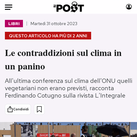
Auto
LIBRI
Martedì 31 ottobre 2023
QUESTO ARTICOLO HA PIÙ DI
2 ANNI
HOME
Le contraddizioni sul clima in
Italia
Moda
Mondo
Libri
un panino
Politica
Consumismi
Tecnologia
Storie/Idee
All'ultima conferenza sul clima dell'ONU quelli
Internet
Ok Boomer!
vegetariani non erano previsti, racconta
Ferdinando Cotugno sulla rivista L'Integrale
Scienza
Media
Cultura
Europa
Condividi
Economia
Altrecose
Sport
Mondiali calcio 2026