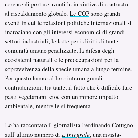
cercare di portare avanti le iniziative di contrasto
Notifiche mobile
al riscaldamento globale.
Le COP
sono grandi
Regala il Post
Hai bisogno di aiuto?
eventi in cui le relazioni politiche internazionali si
Esci
incrociano con gli interessi economici di grandi
settori industriali, le lotte per i diritti di tante
comunità umane penalizzate, la difesa degli
ecosistemi naturali e le preoccupazioni per la
sopravvivenza della specie umana a lungo termine.
Per questo hanno al loro interno grandi
contraddizioni: tra tante, il fatto che è difficile fare
pasti vegetariani, cioè con un minore impatto
ambientale, mentre le si frequenta.
Lo ha raccontato il giornalista Ferdinando Cotugno
sull’ultimo numero di
L’Integrale
, una rivista-