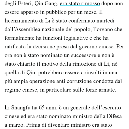
degli Esteri, Qin Gang,
era stato rimosso
dopo non
Notifiche mobile
essere apparso in pubblico per un mese. Il
Regala il Post
licenziamento di Li è stato confermato martedì
Hai bisogno di aiuto?
Esci
dall’Assemblea nazionale del popolo, l’organo che
formalmente ha funzioni legislative e che ha
ratificato la decisione presa dal governo cinese. Per
ora non è stato nominato un successore e non è
stato chiarito il motivo della rimozione di Li, né
quella di Qin: potrebbero essere coinvolti in una
più ampia operazione anti corruzione condotta dal
regime cinese, in particolare sulle forze armate.
Li Shangfu ha 65 anni, è un generale dell’esercito
cinese ed era stato nominato ministro della Difesa
a marzo. Prima di diventare ministro era stato