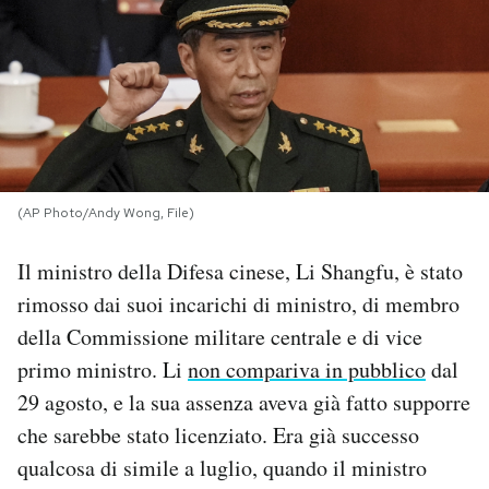
PODCAST
NEWSLETTER
I MIEI PREFERITI
(AP Photo/Andy Wong, File)
SHOP
Il ministro della Difesa cinese, Li Shangfu, è stato
rimosso dai suoi incarichi di ministro, di membro
CALENDARIO
della Commissione militare centrale e di vice
primo ministro. Li
non compariva in pubblico
dal
29 agosto, e la sua assenza aveva già fatto supporre
AREA PERSONALE
che sarebbe stato licenziato. Era già successo
Area Personale
qualcosa di simile a luglio, quando il ministro
Newsletter