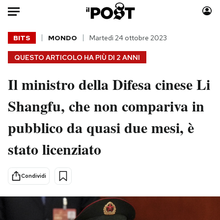
Auto
BITS
MONDO
Martedì 24 ottobre 2023
QUESTO ARTICOLO HA PIÙ DI
2 ANNI
HOME
Il ministro della Difesa cinese Li
Italia
Moda
Mondo
Libri
Shangfu, che non compariva in
Politica
Consumismi
pubblico da quasi due mesi, è
Tecnologia
Storie/Idee
Internet
Ok Boomer!
stato licenziato
Scienza
Media
Cultura
Europa
Condividi
Economia
Altrecose
Sport
Mondiali calcio 2026