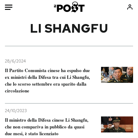
Auto
LI SHANGFU
HOME
Italia
Moda
Mondo
Libri
28/6/2024
Politica
Consumismi
Il Partito Comunista cinese ha espulso due
ex ministri della Difesa tra cui Li Shangfu,
Tecnologia
Storie/Idee
che lo scorso settembre era sparito dalla
Internet
Ok Boomer!
circolazione
Scienza
Media
Cultura
Europa
24/10/2023
Economia
Altrecose
Il ministro della Difesa cinese Li Shangfu,
Sport
Mondiali calcio 2026
che non compariva in pubblico da quasi
due mesi, è stato licenziato