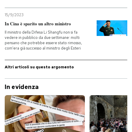
PODCAST
15/9/2023
In Cina è sparito un altro ministro
NEWSLETTER
Il ministro della Difesa Li Shangfu non si fa
vedere in pubblico da due settimane: molti
pensano che potrebbe essere stato rimosso,
com'era già successo al ministro degli Esteri
I MIEI PREFERITI
Altri articoli su questo argomento
SHOP
In evidenza
CALENDARIO
AREA PERSONALE
Entra