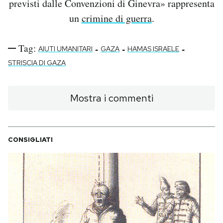
previsti dalle Convenzioni di Ginevra» rappresenta
un
crimine di guerra
.
Tag:
-
-
-
AIUTI UMANITARI
GAZA
HAMAS ISRAELE
STRISCIA DI GAZA
Mostra i commenti
CONSIGLIATI