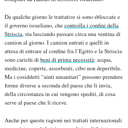
Notifiche mobile
Regala il Post
Da qualche giorno le trattative si sono sbloccate e
Hai bisogno di aiuto?
il governo israeliano, che
controlla i confini della
Esci
Striscia
, sta lasciando passare circa una ventina di
camion al giorno. I camion entrati e quelli in
attesa di entrare al confine fra l’Egitto e la Striscia
sono carichi di
beni di prima necessità
: acqua,
medicine, coperte, assorbenti, cibo non deperibile.
Ma i cosiddetti “aiuti umanitari” possono prendere
forme diverse a seconda del paese che li invia,
della circostanza in cui vengono spediti, di cosa
serve al paese che li riceve.
Anche per queste ragioni nei trattati internazionali