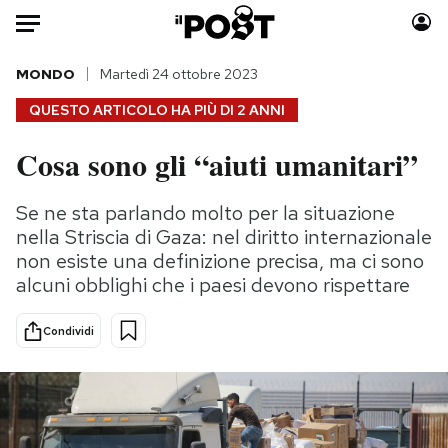
Auto
MONDO
Martedì 24 ottobre 2023
QUESTO ARTICOLO HA PIÙ DI
2 ANNI
HOME
Cosa sono gli “aiuti umanitari”
Italia
Moda
Mondo
Libri
Se ne sta parlando molto per la situazione
Politica
Consumismi
nella Striscia di Gaza: nel diritto internazionale
Tecnologia
Storie/Idee
non esiste una definizione precisa, ma ci sono
alcuni obblighi che i paesi devono rispettare
Internet
Ok Boomer!
Scienza
Media
Condividi
Cultura
Europa
Economia
Altrecose
Sport
Mondiali calcio 2026