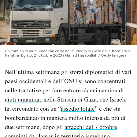
PODCAST
NEWSLETTER
Un camion di aiuti umanitari entra nella Striscia di Gaza dalla frontiera di
I MIEI PREFERITI
Rafah, in Egitto, 21 ottobre 2023 (Ahmad Hasaballah / Getty Images)
Nell’ultima settimana gli sforzi diplomatici di vari
SHOP
paesi occidentali e dell’ONU si sono concentrati
nelle trattative per fare entrare
alcuni camion di
CALENDARIO
aiuti umanitari
nella Striscia di Gaza, che Israele
ha circondato con un “
assedio totale
” e che sta
AREA PERSONALE
bombardando in maniera molto intensa da più di
due settimane, dopo gli
attacchi del 7 ottobre
Area Personale
Newsletter
compiuti da Hamas in territorio israeliano.