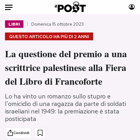
Auto
LIBRI
Domenica 15 ottobre 2023
QUESTO ARTICOLO HA PIÙ DI
2 ANNI
HOME
La questione del premio a una
Italia
Moda
Mondo
Libri
scrittrice palestinese alla Fiera
Politica
Consumismi
del Libro di Francoforte
Tecnologia
Storie/Idee
Internet
Ok Boomer!
Lo ha vinto un romanzo sullo stupro e
Scienza
Media
l'omicidio di una ragazza da parte di soldati
Cultura
Europa
israeliani nel 1949: la premiazione è stata
Economia
Altrecose
posticipata
Sport
Mondiali calcio 2026
Condividi