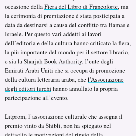
Notifiche mobile
occasione della
Fiera del Libro di Francoforte
, ma
Regala il Post
la cerimonia di premiazione è stata posticipata a
Hai bisogno di aiuto?
data da destinarsi a causa del conflitto tra Hamas e
Esci
Israele. Per questo vari addetti ai lavori
dell’editoria e della cultura hanno criticato la fiera,
la più importante del mondo per il settore librario,
e sia la
Sharjah Book Authority
, l’ente degli
Emirati Arabi Uniti che si occupa di promozione
della cultura letteraria araba, che
l’Associazione
degli editori turchi
hanno annullato la propria
partecipazione all’evento.
Litprom, l’associazione culturale che assegna il
premio vinto da Shibli, non ha spiegato nel
dettaglio le motivazioni del rinvio della