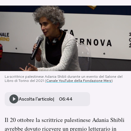
PODCAST
NEWSLETTER
I MIEI PREFERITI
SHOP
La scrittrice palestinese Adania Shibli durante un evento del Salone del
Libro di Torino del 2021 (
Canale YouTube della Fondazione Merz
)
CALENDARIO
Ascolta l'articolo
06:44
AREA PERSONALE
Il 20 ottobre la scrittrice palestinese Adania Shibli
Area Personale
avrebbe dovuto ricevere un premio letterario in
Newsletter